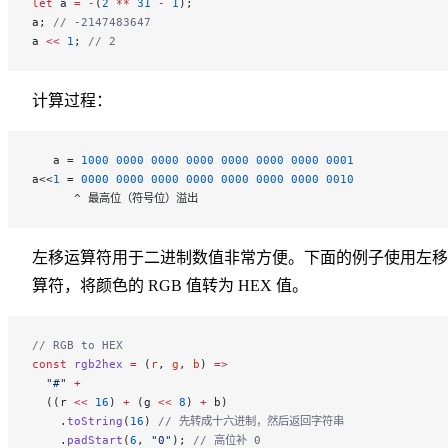
let
 a 
=
 -
(
2
 **
 31
 -
 1
);
a; 
// -2147483647
a 
<<
 1
; 
// 2
计算过程：
   a = 
1000
 0000
 0000
 0000
 0000
 0000
 0000
 0001
a<<
1
 = 
0000
 0000
 0000
 0000
 0000
 0000
 0000
 0010
      ^ 最高位（符号位）溢出
左移运算符用于二进制数值非常方便。下面的例子使用左移
算符，将颜色的 RGB 值转为 HEX 值。
// RGB to HEX
const
 rgb2hex
 =
 (
r
, 
g
, 
b
) 
=>
  "#"
 +
  ((r 
<<
 16
) 
+
 (g 
<<
 8
) 
+
 b)
    .
toString
(
16
) 
// 先转成十六进制，然后返回字符串
    .
padStart
(
6
, 
"0"
); 
// 高位补 0