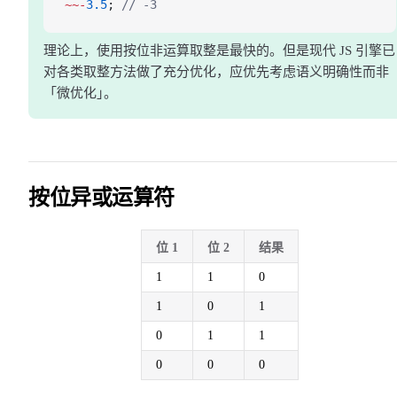
~~-
3.5
; 
// -3
理论上，使用按位非运算取整是最快的。但是现代 JS 引擎已
对各类取整方法做了充分优化，应优先考虑语义明确性而非
「微优化
」
。
按位异或运算符
位 1
位 2
结果
1
1
0
1
0
1
0
1
1
0
0
0