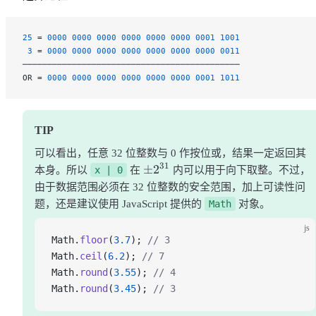
25
 = 
0000
 0000
 0000
 0000
 0000
 0000
 0001
 1001
 3
 = 
0000
 0000
 0000
 0000
 0000
 0000
 0000
 0011
────────────────────────────────────────────
OR = 
0000
 0000
 0000
 0000
 0000
 0000
 0001
 1011
TIP
可以看出，任意 32 位整数与 0 作按位或，结果一定返回其
31
±
2
本身。所以
x | 0
在
内可以用于向下取整。不过，
由于数据范围必须在 32 位整数的安全范围，加上可读性问
题，还是建议使用 JavaScript 提供的
Math
对象。
js
Math.
floor
(
3.7
); 
// 3
Math.
ceil
(
6.2
); 
// 7
Math.
round
(
3.55
); 
// 4
Math.
round
(
3.45
); 
// 3