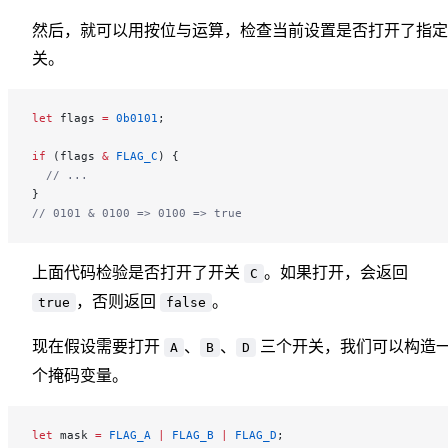
然后，就可以用按位与运算，检查当前设置是否打开了指定
关。
let
 flags 
=
 0b0101
;
if
 (flags 
&
 FLAG_C
) {
  // ...
}
// 0101 & 0100 => 0100 => true
上面代码检验是否打开了开关
。如果打开，会返回
C
，否则返回
。
true
false
现在假设需要打开
、
、
三个开关，我们可以构造
A
B
D
个掩码变量。
let
 mask 
=
 FLAG_A
 |
 FLAG_B
 |
 FLAG_D
;