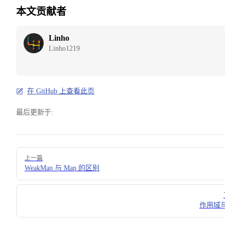
本文贡献者
Linho
Linho1219
在 GitHub 上查看此页
最后更新于:
Pager
上一篇
WeakMap 与 Map 的区别
作用域