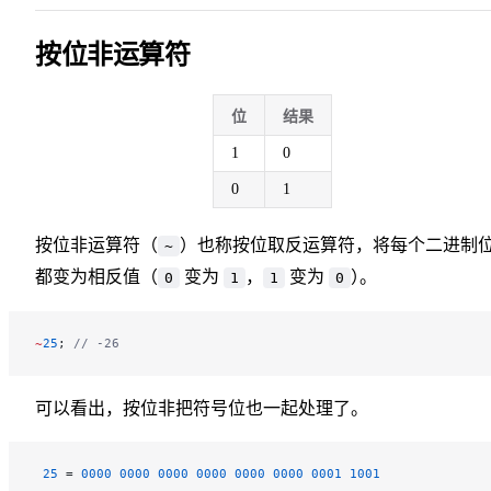
按位非运算符
位
结果
1
0
0
1
按位非运算符（
）也称按位取反运算符，将每个二进制
~
都变为相反值（
变为
，
变为
）
。
0
1
1
0
~
25
; 
// -26
可以看出，按位非把符号位也一起处理了。
 25
 = 
0000
 0000
 0000
 0000
 0000
 0000
 0001
 1001