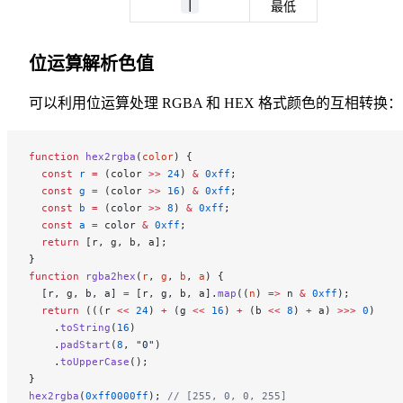
|
最低
位运算解析色值
可以利用位运算处理 RGBA 和 HEX 格式颜色的互相转换：
function
 hex2rgba
(
color
) {
  const
 r
 =
 (color 
>>
 24
) 
&
 0xff
;
  const
 g
 =
 (color 
>>
 16
) 
&
 0xff
;
  const
 b
 =
 (color 
>>
 8
) 
&
 0xff
;
  const
 a
 =
 color 
&
 0xff
;
  return
 [r, g, b, a];
}
function
 rgba2hex
(
r
, 
g
, 
b
, 
a
) {
  [r, g, b, a] 
=
 [r, g, b, a].
map
((
n
) 
=>
 n 
&
 0xff
);
  return
 (((r 
<<
 24
) 
+
 (g 
<<
 16
) 
+
 (b 
<<
 8
) 
+
 a) 
>>>
 0
)
    .
toString
(
16
)
    .
padStart
(
8
, 
"0"
)
    .
toUpperCase
();
}
hex2rgba
(
0xff0000ff
); 
// [255, 0, 0, 255]