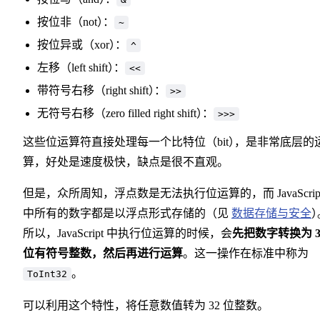
按位非（not
）
：
~
按位异或（xor
）
：
^
左移（left shift
）
：
<<
带符号右移（right shift
）
：
>>
无符号右移（zero filled right shift
）
：
>>>
这些位运算符直接处理每一个比特位（bit
）
，
是非常底层的
算，好处是速度极快，缺点是很不直观。
但是，众所周知，浮点数是无法执行位运算的，而 JavaScrip
中所有的数字都是以浮点形式存储的（见
数据存储与安全
所以，JavaScript 中执行位运算的时候，会
先把数字转换为 3
位有符号整数，然后再进行运算
。这一操作在标准中称为
。
ToInt32
可以利用这个特性，将任意数值转为 32 位整数。