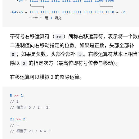
   -
64
 = 
1111
 1111
 1111
 1111
 1111
 1111
 1100
 0000
         ╰─────╮                         ╰─────╮
-
64
>>
5
 = 
1111
 1111
 1111
 1111
 1111
 1111
 1111
 1110
 = -
2
         ^^^^ ^ 用 
1
 填充
带符号右移运算符（
）简称右移运算符，表示将一个数
>>
二进制值向右移动指定的位数。如果是正数，头部全部补
；如果是负数，头部全部补
。右移运算符基本上相当
0
1
除以
的指定次方（最高位即符号位参与移动
）
。
2
右移运算可以模拟 2 的整除运算。
5
 >>
 1
;
// 2
// 相当于 5 / 2 = 2
21
 >>
 2
;
// 5
// 相当于 21 / 4 = 5