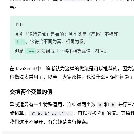
事。
TIP
其实「逻辑异或」是有的：其实就是（严格）不相等
!==
。它符合不同为真、相同为假。
但是
!==
无法组成「严格不相等赋值」符号。
在 JavaScript 中，笔者认为这样的做法是可以推荐的，因为
种做法太常用了，以至于大家都懂，也没什么可读性问题了
交换两个变量的值
异或运算有一个特殊运用，连续对两个数
和
进行三
a
b
或运算，
，可以互换它们的值。其原
a^=b; b^=a; a^=b;
我们这里不展开，有兴趣请自行搜索。