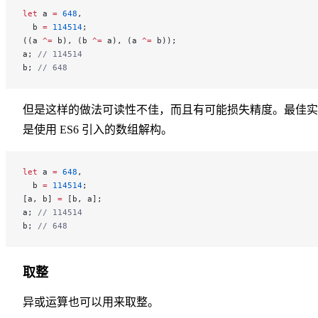
let
 a 
=
 648
,
  b 
=
 114514
;
((a 
^=
 b), (b 
^=
 a), (a 
^=
 b));
a; 
// 114514
b; 
// 648
但是这样的做法可读性不佳，而且有可能损失精度。最佳实
是使用 ES6 引入的数组解构。
let
 a 
=
 648
,
  b 
=
 114514
;
[a, b] 
=
 [b, a];
a; 
// 114514
b; 
// 648
取整
异或运算也可以用来取整。