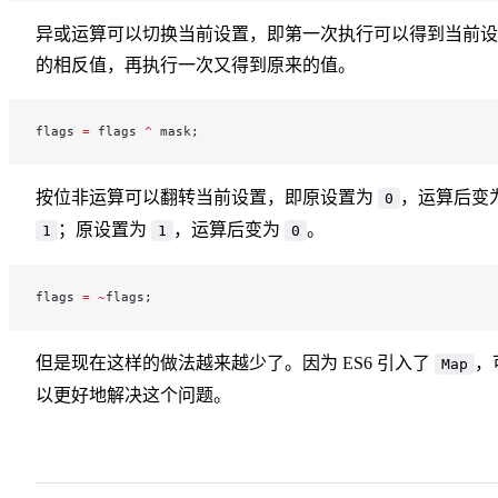
异或运算可以切换当前设置，即第一次执行可以得到当前设
的相反值，再执行一次又得到原来的值。
flags 
=
 flags 
^
 mask;
按位非运算可以翻转当前设置，即原设置为
，运算后变
0
；原设置为
，运算后变为
。
1
1
0
flags 
=
 ~
flags;
但是现在这样的做法越来越少了。因为 ES6 引入了
，
Map
以更好地解决这个问题。