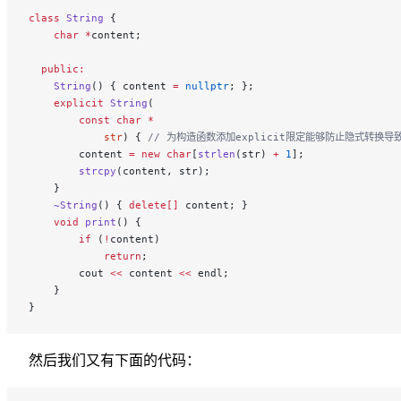
class
 String
 {
    char
 *
content;
  public:
    String
() { content 
=
 nullptr
; };
    explicit
 String
(
        const
 char
 *
            str
) {
 // 为构造函数添加explicit限定能够防止隐式转换导
        content 
=
 new
 char
[
strlen
(str) 
+
 1
];
        strcpy
(content, str);
    }
    ~String
() { 
delete[]
 content; }
    void
 print
() {
        if
 (
!
content)
            return
;
        cout 
<<
 content 
<<
 endl;
    }
}
然后我们又有下面的代码：