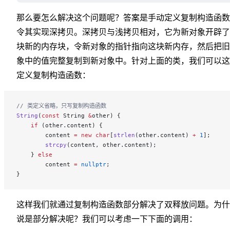
那么要怎么解决这个问题呢？答案是手动定义复制构造函数
令其实现深拷贝。深拷贝与浅拷贝相对，它为新对象开辟了
块新的内存块，令新对象的指针指向这块新内存，然后把旧
象中的值完整复制到新对象中。针对上面的类，我们可以这
定义复制构造函数：
// 类定义省略，只写复制构造函数
String
(
const
 String 
&
other) {
    if
 (other.content) {
        content 
=
 new
 char
[
strlen
(other.content) 
+
 1
];
        strcpy
(content, other.content);
    } 
else
        content 
=
 nullptr
;
}
这样我们就通过复制构造函数部分解决了双释放问题。为什
说是部分解决呢？我们可以考虑一下下面的调用：