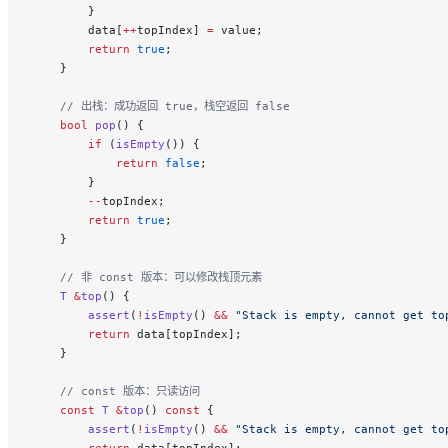
        }
        data[
++
topIndex] 
=
 value;
        return
 true
;
    }
    // 出栈：成功返回 true，栈空返回 false
    bool
 pop
() {
        if
 (
isEmpty
()) {
            return
 false
;
        }
        --
topIndex;
        return
 true
;
    }
    // 非 const 版本：可以修改栈顶元素
    T
 &
top
() {
        assert
(
!
isEmpty
() 
&&
 "Stack is empty, cannot get to
        return
 data[topIndex];
    }
    // const 版本：只读访问
    const
 T
 &
top
() 
const
 {
        assert
(
!
isEmpty
() 
&&
 "Stack is empty, cannot get to