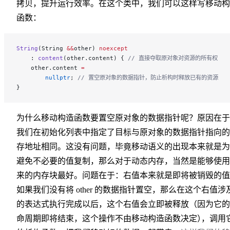
拷贝，提升运行效率。在这个类中，我们可以这样写移动构
函数：
String
(String 
&&
other) 
noexcept
    : 
content
(other.content) {
 // 直接夺取原对象对资源的所有权
    other.content 
=
        nullptr
;
 // 置空原对象的数据指针，防止析构时释放已有的资源
}
为什么移动构造函数要置空原对象的数据指针呢？原因在于
我们在初始化列表中指定了目标与原对象的数据指针指向的
存地址相同。这没有问题，毕竟移动语义的出现本来就是为
避免不必要的值复制，那么对于动态内存，当然是能够使用
来的内存块最好。问题在于：右值本来就是即将被销毁的值
如果我们没有将 other 的数据指针置空，那么在这个右值涉
的表达式执行完成以后，这个右值会立即被释放（因为它的
命周期即将结束，这个操作不由移动构造函数决定
）
，
调用