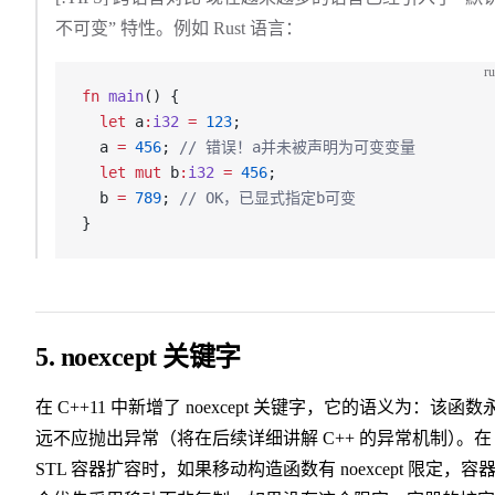
不可变” 特性。例如 Rust 语言：
ru
fn
 main
() {
  let
 a
:
i32
 =
 123
;
  a 
=
 456
; 
// 错误！a并未被声明为可变变量
  let
 mut
 b
:
i32
 =
 456
;
  b 
=
 789
; 
// OK，已显式指定b可变
}
5. noexcept 关键字
在 C++11 中新增了 noexcept 关键字，它的语义为：该函数
远不应抛出异常（将在后续详细讲解 C++ 的异常机制
）
。
在
STL 容器扩容时，如果移动构造函数有 noexcept 限定，容