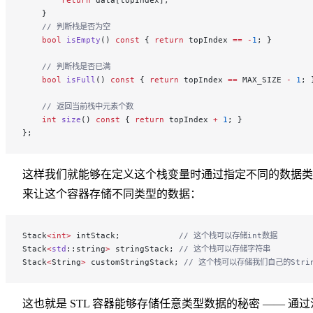
        return
 data[topIndex];
    }
    // 判断栈是否为空
    bool
 isEmpty
() 
const
 { 
return
 topIndex 
==
 -
1
; }
    // 判断栈是否已满
    bool
 isFull
() 
const
 { 
return
 topIndex 
==
 MAX_SIZE 
-
 1
; 
    // 返回当前栈中元素个数
    int
 size
() 
const
 { 
return
 topIndex 
+
 1
; }
};
这样我们就能够在定义这个栈变量时通过指定不同的数据类
来让这个容器存储不同类型的数据：
Stack
<int>
 intStack;
            // 这个栈可以存储int数据
Stack
<
std
::string
>
 stringStack;
 // 这个栈可以存储字符串
Stack
<
String
>
 customStringStack;
 // 这个栈可以存储我们自己的Stri
这也就是 STL 容器能够存储任意类型数据的秘密 —— 通过