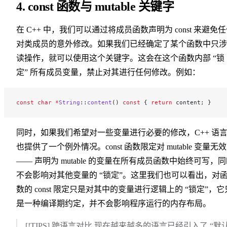
4. const 函数与 mutable 关键字
在 C++ 中，我们可以通过将成员函数声明为 const 来避免
对类成员的意外修改。如果我们已经确定了某个函数中只涉
读操作，就可以使用这个关键字。这会在这个函数内部 “锁
定” 所有成员变量，禁止对其进行任何修改。例如：
const
 char
 *
String
::
content
() 
const
 { 
return
 content; }
同时，如果我们希望对一些变量进行必要的修改，C++ 语
也提供了一个例外情况。const 函数限定对 mutable 变量无效
—— 声明为 mutable 的变量在所有成员函数中始终可写，
不会影响对其他变量的 “锁定
”
。
这里我们也可以看出，对
数的 const 限定只是对其中的变量进行逻辑上的 “锁定
”
，
它
是一种编译期约定，并不会影响程序运行的内存布局。
[!TIPS] 跨语言对比 现在越来越多的语言已经引入了 “默