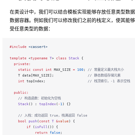
在类设计中，我们可以结合模板实现能够存放任意类型数据
数据容器。例如我们可以修改我们之前的栈定义，使其能够
受任意类型的数据：
#include
 <cassert>
template
 <
typename
 T
> 
class
 Stack
 {
  private:
    static
 const
 int
 MAX_SIZE 
=
 100
;
 // 常量定义最大栈大小
    T data[MAX_SIZE];
                // 静态数组存储元素
    int
 topIndex;
                    // 栈顶索引，-1 表示空栈
  public:
    // 构造函数：初始化为空栈
    Stack
() : 
topIndex
(
-
1
) {}
    // 入栈：成功返回 true，栈满返回 false
    bool
 push
(
const
 T
 &
value
) {
        if
 (
isFull
()) {
            return
 false
;