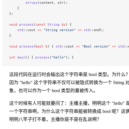
        strcpy
(content, str);
    }
};
void
 process
(
const
 String
 &
s
) {
    std
::cout 
<<
 "String version"
 <<
 std
::endl;
}
void
 process
(
bool
 b
) { 
std
::cout 
<<
 "Bool version"
 <<
 std
::
int
 main
() { 
process
(
"hello"
); }
这段代码在运行时会输出这个字符串是 bool 类型。为什么
因为 "hello" 这个字符串不仅可以被隐式转换为一个 String 
象，也可以作为一个 bool 类型的量被传入。
这个时候有人可能就要问了：主播主播，明明这个 "hello" 
一个字符串啊，为什么这个字符串能被转换成 bool 呢？这
明明八竿子打不着，主播你是不是在乱说啊？