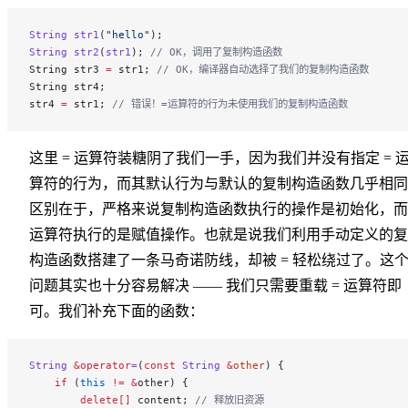
String
 str1
(
"hello"
);
String
 str2
(
str1
);
 // OK，调用了复制构造函数
String str3 
=
 str1;
 // OK，编译器自动选择了我们的复制构造函数
String str4;
str4 
=
 str1;
 // 错误！=运算符的行为未使用我们的复制构造函数
这里 = 运算符装糖阴了我们一手，因为我们并没有指定 = 
算符的行为，而其默认行为与默认的复制构造函数几乎相同
区别在于，严格来说复制构造函数执行的操作是初始化，而 
运算符执行的是赋值操作。也就是说我们利用手动定义的复
构造函数搭建了一条马奇诺防线，却被 = 轻松绕过了。这
问题其实也十分容易解决 —— 我们只需要重载 = 运算符即
可。我们补充下面的函数：
String
 &operator
=
(
const
 String
 &
other
) {
    if
 (
this
 !=
 &
other) {
        delete[]
 content;
 // 释放旧资源