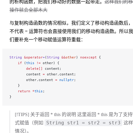
的析构函数，把我们移动好的数据一起带走。
这样我们的移
操作就会全部木大
与复制构造函数的情况相似，我们定义了移动构造函数后，
不代表 = 运算符也会直接使用我们的移动构造函数。所以
们要补充一个移动赋值运算符重载：
String
 &operator
=
(
String
 &&
other
) 
noexcept
 {
    if
 (
this
 !=
 other) {
        delete[]
 content;
        content 
=
 other.content;
        other.content 
=
 nullptr
;
    }
    return
 *
this
;
}
[!TIPS] 关于返回 * this 的说明 这里返回 * this 是为了支
String str1 = str2 = str3
式赋值（例如
这样
情况
）
。