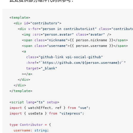
<
template
>
  <
div
 id
=
"contributors"
>
    <
div
 v-for
=
"person in contributorList"
 class
=
"contribut
      <
img
 :src
=
"person.avatar"
 class
=
"avatar"
 />
      <
span
 class
=
"nickname"
>{{ person.nickname }}</
span
>
      <
span
 class
=
"username"
>{{ person.username }}</
span
>
      <
a
        class
=
"github-link vpi-social-github"
        :href
=
"`https://github.com/${person.username}/`"
        target
=
"_blank"
      ></
a
>
    </
div
>
  </
div
>
</
template
>
<
script
 lang
=
"ts"
 setup
>
import
 { watchEffect, ref } 
from
 "vue"
;
import
 { useData } 
from
 "vitepress"
;
type
 Contributor
 =
 {
  username
:
 string
;