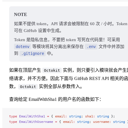
NOTE
如果不提供 token，API 请求会被限制在 60 次 / 小时
。Token
可在 GitHub 设置中生成
。
Token 是隐私信息，不要把 token 写死在代码里！可采用
dotenv
等模块将其分离出来保存在
.env
文件中并添加
到
.gitignore
中。
如果在顶层产生
实例，则只要引入模块就会产生
Octokit
络请求，并不方便。因此下面与 GitHub REST API 相关的
数，
实例全部从参数传入。
Octokit
查询给定 EmailWithSha1 的用户名的函数如下：
type
 EmailWithSha1
 =
 { 
email
:
 string
; 
sha1
:
 string
 };
type
 EmailWithUsername
 =
 { 
email
:
 string
; 
username
:
 string
 