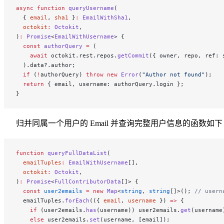
async
 function
 queryUsername
(
  { 
email
, 
sha1
 }
:
 EmailWithSha1
,
  octokit
:
 Octokit
,
)
:
 Promise
<
EmailWithUsername
> {
  const
 authorQuery
 =
 (
    await
 octokit.rest.repos.
getCommit
({ owner, repo, ref: 
  ).data?.author;
  if
 (
!
authorQuery) 
throw
 new
 Error
(
"Author not found"
);
  return
 { email, username: authorQuery.login };
}
归并同属一个用户的 Email 并查询完整用户信息的函数如下
function
 queryFullDataList
(
  emailTuples
:
 EmailWithUsername
[],
  octokit
:
 Octokit
,
)
:
 Promise
<
FullContributorData
[]> {
  const
 user2emails
 =
 new
 Map
<
string
, 
string
[]>(); 
// usern
  emailTuples.
forEach
(({ 
email
, 
username
 }) 
=>
 {
    if
 (user2emails.
has
(username)) user2emails.
get
(username
    else
 user2emails.
set
(username, [email]);