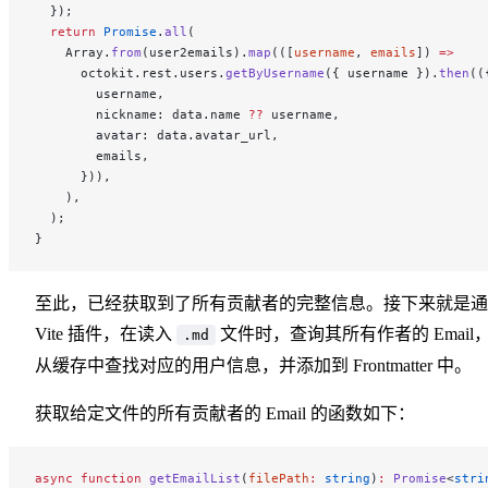
  });
  return
 Promise
.
all
(
    Array.
from
(user2emails).
map
(([
username
, 
emails
]) 
=>
      octokit.rest.users.
getByUsername
({ username }).
then
((
        username,
        nickname: data.name 
??
 username,
        avatar: data.avatar_url,
        emails,
      })),
    ),
  );
}
至此，已经获取到了所有贡献者的完整信息。接下来就是通
Vite 插件，在读入
文件时，查询其所有作者的 Email
.md
从缓存中查找对应的用户信息，并添加到 Frontmatter 中。
获取给定文件的所有贡献者的 Email 的函数如下：
async
 function
 getEmailList
(
filePath
:
 string
)
:
 Promise
<
stri