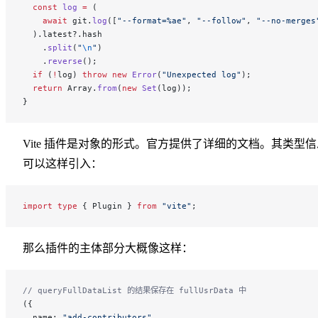
  const
 log
 =
 (
    await
 git.
log
([
"--format=%ae"
, 
"--follow"
, 
"--no-merges
  ).latest?.hash
    .
split
(
"
\n
"
)
    .
reverse
();
  if
 (
!
log) 
throw
 new
 Error
(
"Unexpected log"
);
  return
 Array.
from
(
new
 Set
(log));
}
Vite 插件是对象的形式。官方提供了详细的文档
。其类型信
可以这样引入：
import
 type
 { Plugin } 
from
 "vite"
;
那么插件的主体部分大概像这样：
// queryFullDataList 的结果保存在 fullUsrData 中
({
  name: 
"add-contributors"
,