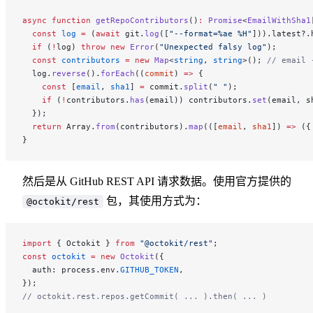
async
 function
 getRepoContributors
()
:
 Promise
<
EmailWithSha1
  const
 log
 =
 (
await
 git.
log
([
"--format=%ae %H"
])).latest?.
  if
 (
!
log) 
throw
 new
 Error
(
"Unexpected falsy log"
);
  const
 contributors
 =
 new
 Map
<
string
, 
string
>(); 
// email 
  log.
reverse
().
forEach
((
commit
) 
=>
 {
    const
 [
email
, 
sha1
] 
=
 commit.
split
(
" "
);
    if
 (
!
contributors.
has
(email)) contributors.
set
(email, s
  });
  return
 Array.
from
(contributors).
map
(([
email
, 
sha1
]) 
=>
 ({
}
然后是从 GitHub REST API 请求数据。使用官方提供的
包，其使用方式为：
@octokit/rest
import
 { Octokit } 
from
 "@octokit/rest"
;
const
 octokit
 =
 new
 Octokit
({
  auth: process.env.
GITHUB_TOKEN
,
});
// octokit.rest.repos.getCommit( ... ).then( ... )