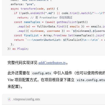
  enforce: 
"pre"
,
  async
 transform
(
code
, 
path
) {
    if
 (
!
path.
endsWith
(
".md"
) 
||
 code.
trim
().
match
(
/
^
---
\r
?
      return
; 
// 若 Frontmatter 存在则跳过
    const
 nameTuples
 =
 (
await
 getEmailList
(path))
      .
map
((
e
) 
=>
 fullUsrData.
find
(({ 
emails
 }) 
=>
 emails.
i
      .
map
(({ 
nickname
, 
username
 }) 
=>
 `${
nickname
},${
usern
    const
 finalList
 =
 Array.
from
(
new
 Set
(nameTuples)).
join
(
    return
 `---
\n
contributorList: ${
finalList
}
\n
---
\n\n
`
 +
 
  },
}) 
as
 Plugin
;
完整代码实现详见
addContributors.ts
。
此外还需要在
中引入插件（也可以使用传统
config.mts
Vite 项目配置方式，在项目根目录下建立
vite.config.mts
来配置
）
。
.vitepress/config.mts