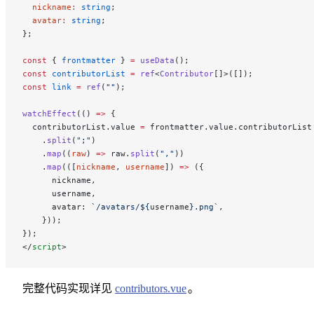
  nickname
:
 string
;
  avatar
:
 string
;
};
const
 { 
frontmatter
 } 
=
 useData
();
const
 contributorList
 =
 ref
<
Contributor
[]>([]);
const
 link
 =
 ref
(
""
);
watchEffect
(() 
=>
 {
  contributorList.value 
=
 frontmatter.value.contributorList
    .
split
(
";"
)
    .
map
((
raw
) 
=>
 raw.
split
(
","
))
    .
map
(([
nickname
, 
username
]) 
=>
 ({
      nickname,
      username,
      avatar: 
`/avatars/${
username
}.png`
,
    }));
});
</
script
>
完整代码实现详见
contributors.vue
。