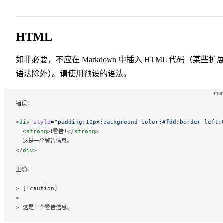
HTML
如非必要，不应在 Markdown 中插入 HTML 代码（某些扩
语法除外
）
。
请使用预设的语法。
ma
错误：
<
div
 style
=
"padding:10px;background-color:#fdd;border-left:
  <
strong
>❗警告!</
strong
>
  这是一个警告信息。
</
div
>
正确：
> [!caution]
>
> 这是一个警告信息。