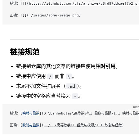
错误：![](
https://i0.hdslb.com/bfs/archive/c8fd97ddcaef7b2.p
正确：![](
./images/some-image.png
)
链接规范
链接到仓库内其他文章的链接应使用
相对引用
。
链接中应使用
而非
。
/
\
末尾不加文件扩展名（
）
。
.md
链接中的空格应当替换为
。
-
ma
错误：[
映射与函数
](D:\LinhoNotes\高等数学\1 函数与极限\1.1 映射与函数
正确：[
映射与函数
](
../../高等数学/1-函数与极限/1.1-映射与函数
)