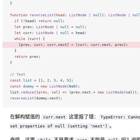
}
function
 reverseList
(
head
:
 ListNode
 |
 null
)
:
 ListNode
 |
 nul
  if
 (
!
head) 
return
 null
;
  let
 prev
:
 ListNode
 |
 null
 =
 null
;
  let
 curr
:
 ListNode
 |
 null
 =
 head;
  while
 (curr) {
    [prev, curr, curr.next] 
=
 [curr, curr.next, prev]; 
  }
  return
 prev;
}
// Test
const
 list
 =
 [
1
, 
2
, 
3
, 
4
, 
5
];
const
 dummy
 =
 new
 ListNode
(
NaN
);
list.
reduce
((
prev
, 
val
) 
=>
 (prev.next 
=
 new
 ListNode
(val)),
reverseList
(dummy.next);
在解构赋值的
这里报了错：
curr.next
TypeError: Cann
。
set properties of null (setting 'next')
奇怪，这里
不是要求
不能是
吗？说