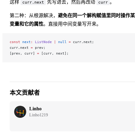
这样
先写进去，然后再改动
。
curr.next
curr
第二种：从根源解决，
避免在同一个解构赋值里同时操作某
变量和它的属性
。直接用中间变量写开来。
const
 next
:
 ListNode
 |
 null
 =
 curr.next;
curr.next 
=
 prev;
[prev, curr] 
=
 [curr, next];
本文贡献者
Linho
Linho1219