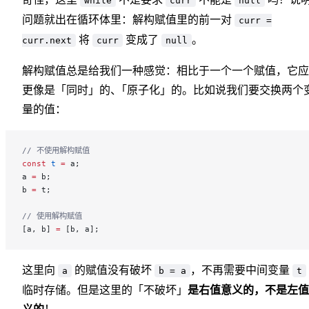
while
curr
null
问题就出在循环体里：解构赋值里的前一对
curr =
将
变成了
。
curr.next
curr
null
解构赋值总是给我们一种感觉：相比于一个一个赋值，它应
更像是「同时」的
、
「
原子化」的。比如说我们要交换两个
量的值：
// 不使用解构赋值
const
 t
 =
 a;
a 
=
 b;
b 
=
 t;
// 使用解构赋值
[a, b] 
=
 [b, a];
这里向
的赋值没有破坏
，不再需要中间变量
a
b = a
t
临时存储。但是这里的「不破坏」
是右值意义的，不是左值