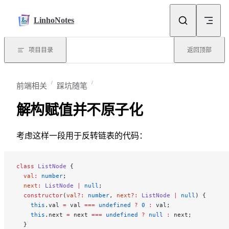
Skip to content
LinhoNotes
项目目录
返回顶部
前端相关
踩坑随笔
解构赋值并不原子化
考虑这样一段用于反转链表的代码：
class
 ListNode
 {
  val
:
 number
;
  next
:
 ListNode
 |
 null
;
  constructor
(
val
?:
 number
, 
next
?:
 ListNode
 |
 null
) {
    this
.val 
=
 val 
===
 undefined
 ?
 0
 :
 val;
    this
.next 
=
 next 
===
 undefined
 ?
 null
 :
 next;
  }