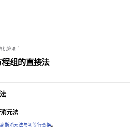
算机算法
性方程组的直接法
法
斯消元法
/ 高斯消元法与初等行变换
。