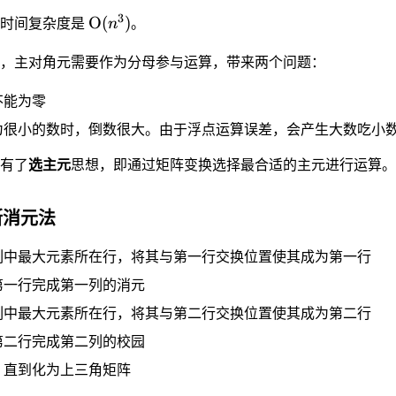
3
O
(
)
的时间复杂度是
n
。
，主对角元需要作为分母参与运算，带来两个问题：
不能为零
为很小的数时，倒数很大。由于浮点运算误差，会产生大数吃小
有了
选主元
思想，即通过矩阵变换选择最合适的主元进行运算。
斯消元法
列中最大元素所在行，将其与第一行交换位置使其成为第一行
第一行完成第一列的消元
列中最大元素所在行，将其与第二行交换位置使其成为第二行
第二行完成第二列的校园
，直到化为上三角矩阵