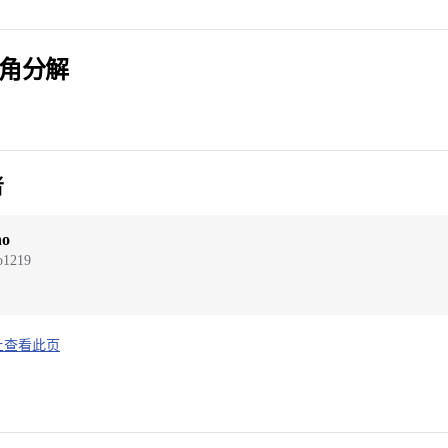
角分解
者
ho
o1219
b 上查看此页