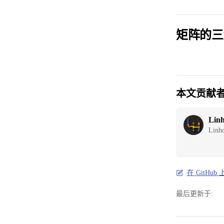
矩阵的三
本文贡献
Lin
Linh
在 GitHu
最后更新于: