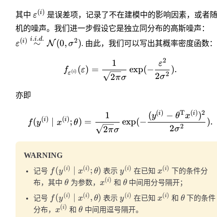
(
)
i
其中
ε
是误差项，记录了不在建模中的影响因素，或者
机的噪声。我们进一步假设它是独立同分布的高斯噪声：
.
.
.
i
i
d
(
)
2
i
∼
(
0
,
)
N
ε
σ
. 由此，我们可以写出其概率密度函数：
2
1
ε
(
)
=
exp
(
−
)
.
f
ε
(
)
i
ε
2
2
2
σ
π
σ
亦即
(
)
T
(
)
2
i
i
1
(
−
)
y
θ
x
(
)
(
)
i
i
(
∣
;
)
=
exp
(
−
)
.
f
y
x
θ
2
2
2
σ
π
σ
WARNING
(
)
(
)
(
)
(
)
(
∣
;
)
i
i
i
i
记号
f
y
x
θ
表示
y
在已知
x
下的条件分
(
)
i
布，其中
θ
为参数，
x
和
θ
中间用分号隔开；
(
)
(
)
(
)
(
)
(
∣
,
)
i
i
i
i
记号
f
y
x
θ
表示
y
在已知
x
和
θ
下的条件
(
)
i
分布，
x
和
θ
中间用逗号隔开。