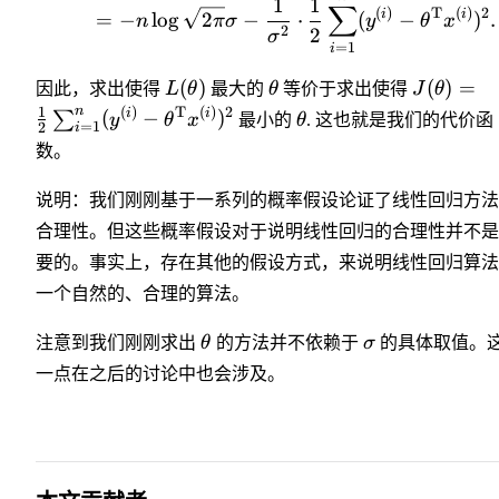
1
1
∑
(
)
T
(
)
2
i
i
=
−
lo
g
2
−
⋅
(
−
)
.
n
π
σ
y
θ
x
2
2
σ
=
1
i
(
)
(
)
=
因此，求出使得
L
θ
最大的
θ
等价于求出使得
J
θ
n
1
(
)
T
(
)
2
i
i
(
−
)
∑
y
θ
x
最小的
θ
. 这也就是我们的代价函
=
1
2
i
数。
说明：我们刚刚基于一系列的概率假设论证了线性回归方法
合理性。但这些概率假设对于说明线性回归的合理性并不是
要的。事实上，存在其他的假设方式，来说明线性回归算法
一个自然的、合理的算法。
注意到我们刚刚求出
θ
的方法并不依赖于
σ
的具体取值。
一点在之后的讨论中也会涉及。