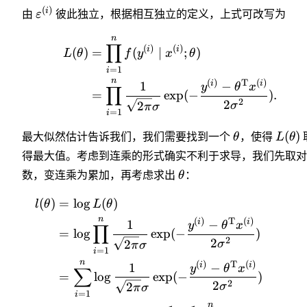
(
)
i
由
ε
彼此独立，根据相互独立的定义，上式可改写为
n
∏
(
)
(
)
i
i
(
)
=
(
∣
;
)
L
θ
f
y
x
θ
=
1
i
n
(
)
T
(
)
i
i
1
−
y
θ
x
∏
=
exp
(
−
)
.
2
2
2
σ
π
σ
=
1
i
(
)
最大似然估计告诉我们，我们需要找到一个
θ
，使得
L
θ
得最大值。考虑到连乘的形式确实不利于求导，我们先取对
数，变连乘为累加，再考虑求出
θ
：
(
)
=
lo
g
(
)
l
θ
L
θ
n
(
)
T
(
)
i
i
1
−
y
θ
x
∏
=
lo
g
exp
(
−
)
2
2
2
σ
π
σ
=
1
i
n
(
)
T
(
)
i
i
1
−
y
θ
x
∑
=
lo
g
exp
(
−
)
2
2
2
σ
π
σ
=
1
i
n