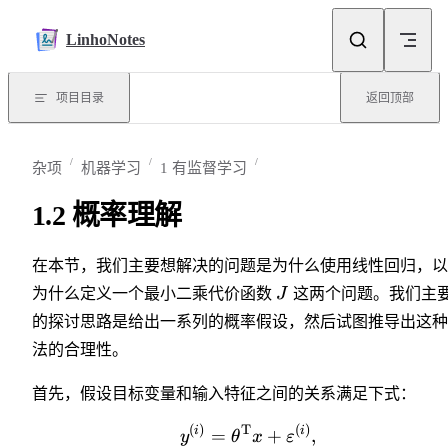
Skip to content
LinhoNotes
项目目录
返回顶部
杂项
机器学习
1 有监督学习
1.2 概率理解
在本节，我们主要想解决的问题是为什么使用线性回归，以
为什么定义一个最小二乘代价函数
J
这两个问题。我们主
的探讨思路是给出一系列的概率假设，然后试图推导出这种
法的合理性。
首先，假设目标变量和输入特征之间的关系满足下式：
(
)
T
(
)
i
i
=
+
,
y
θ
x
ε