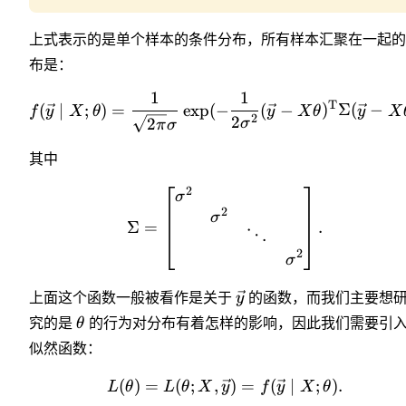
上式表示的是单个样本的条件分布，所有样本汇聚在一起的
布是：
1
1
T
(
∣
;
)
=
exp
(
−
(
−
)
Σ
(
−
f
y
X
θ
y
X
θ
y
X
2
2
2
σ
π
σ
其中
2
σ
2
σ
Σ
=
.
⋱
2
σ
上面这个函数一般被看作是关于
y
的函数，而我们主要想
究的是
θ
的行为对分布有着怎样的影响，因此我们需要引
似然函数：
(
)
=
(
;
,
)
=
(
∣
;
)
.
L
θ
L
θ
X
y
f
y
X
θ