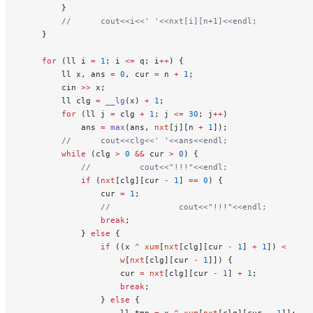
        }
        //		cout<<i<<' '<<nxt[i][n+1]<<endl;
    }
    for
 (ll i 
=
 1
; i 
<=
 q; i
++
) {
        ll x, ans 
=
 0
, cur 
=
 n 
+
 1
;
        cin 
>>
 x;
        ll clg 
=
 __lg
(x) 
+
 1
;
        for
 (ll j 
=
 clg 
+
 1
; j 
<=
 30
; j
++
)
            ans 
=
 max
(ans, 
nxt
[j][n 
+
 1
]);
        //		cout<<clg<<' '<<ans<<endl;
        while
 (clg 
>
 0
 &&
 cur 
>
 0
) {
            //			cout<<"!!!"<<endl;
            if
 (
nxt
[clg][cur 
-
 1
] 
==
 0
) {
                cur 
=
 1
;
                //				cout<<"!!!"<<endl;
                break
;
            } 
else
 {
                if
 ((x 
^
 xum
[
nxt
[clg][cur 
-
 1
] 
+
 1
]) 
<
                    w
[
nxt
[clg][cur 
-
 1
]]) {
                    cur 
=
 nxt
[clg][cur 
-
 1
] 
+
 1
;
                    break
;
                } 
else
 {
                    ll tmp 
=
 x 
^
 xum
[
nxt
[clg][cur 
-
 1
]];