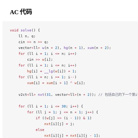
AC 代码
void
 solve
() {
    ll n, q;
    cin 
>>
 n 
>>
 q;
    vector
<
ll
>
 w
(n 
+
 2
), 
hg
(n 
+
 1
), 
xum
(n 
+
 2
);
    for
 (ll i 
=
 1
; i 
<=
 n; i
++
)
        cin 
>>
 w
[i];
    for
 (ll i 
=
 1
; i 
<=
 n; i
++
)
        hg
[i] 
=
 __lg
(
w
[i]) 
+
 1
;
    for
 (ll i 
=
 n; i 
>=
 1
; i
--
)
        xum
[i] 
=
 xum
[i 
+
 1
] 
^
 w
[i];
    v2ct
<
ll
>
 nxt
(
31
, vector
<
ll
>
(n 
+
 2
));
 // 包括自己的下一个第i
    for
 (ll i 
=
 1
; i 
<=
 30
; i
++
) {
        for
 (ll j 
=
 1
; j 
<=
 n 
+
 1
; j
++
) {
            if
 ((
w
[j] 
>>
 (i 
-
 1
)) 
&
 1
)
                nxt
[i][j] 
=
 j;
            else
                nxt
[i][j] 
=
 nxt
[i][j 
-
 1
];