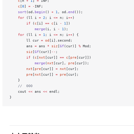
    c
[n 
+
 1
] 
=
 INF;
    c
[
0
] 
=
 -
INF;
    sort
(od.
begin
() 
+
 1
, od.
end
());
    for
 (ll i 
=
 2
; i 
<=
 n; i
++
)
        if
 (
c
[i] 
==
 c
[i 
-
 1
])
            merge
(i, i 
-
 1
);
    for
 (ll i 
=
 1
; i 
<=
 n; i
++
) {
        ll cur 
=
 od
[i].second;
        ans 
=
 ans 
*
 siz
[
Gf
(cur)] 
%
 Mod;
        siz
[
Gf
(cur)]
--
;
        if
 (
c
[
nxt
[cur]] 
==
 c
[
pre
[cur]])
            merge
(
nxt
[cur], 
pre
[cur]);
        nxt
[
pre
[cur]] 
=
 nxt
[cur];
        pre
[
nxt
[cur]] 
=
 pre
[cur];
    }
    //	OOO
    cout 
<<
 ans 
<<
 endl;
}