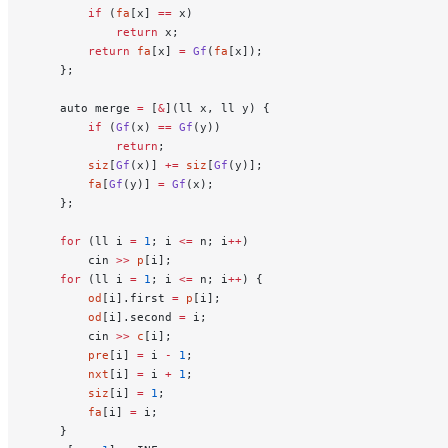
        if
 (
fa
[x] 
==
 x)
            return
 x;
        return
 fa
[x] 
=
 Gf
(
fa
[x]);
    };
    auto merge 
=
 [
&
](ll x, ll y) {
        if
 (
Gf
(x) 
==
 Gf
(y))
            return
;
        siz
[
Gf
(x)] 
+=
 siz
[
Gf
(y)];
        fa
[
Gf
(y)] 
=
 Gf
(x);
    };
    for
 (ll i 
=
 1
; i 
<=
 n; i
++
)
        cin 
>>
 p
[i];
    for
 (ll i 
=
 1
; i 
<=
 n; i
++
) {
        od
[i].first 
=
 p
[i];
        od
[i].second 
=
 i;
        cin 
>>
 c
[i];
        pre
[i] 
=
 i 
-
 1
;
        nxt
[i] 
=
 i 
+
 1
;
        siz
[i] 
=
 1
;
        fa
[i] 
=
 i;
    }