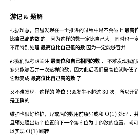
游记 & 题解
根据题意，容易发现在一个推进的过程中是不会碰上
最高
比自己高的数
的，因为这样的数一定比自己大，同时也一
不用特别处理
最高位比自己低的数
因为一定能够吞并
那我们就考虑关注
最高位和自己相同的数
， 不难发现我们
多只能够吞并一次这样的数，因为此后我们最高位就降低了
它就变成
最高位比自己高的数
了
30
又不难发现，这样的
降位
只会发生不超过
次，所以开
是正确的
O
(
1
)
维护也很好维护，异或后的数用前缀异或和
处理 ，
1
且预处理出每个位置的下一个第
i
位为
的数的位置，就
O
(
1
)
以实现
跳转