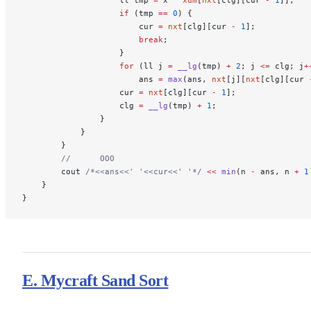
                    if
 (tmp 
==
 0
) {
                        cur 
=
 nxt
[clg][cur 
-
 1
];
                        break
;
                    }
                    for
 (ll j 
=
 __lg
(tmp) 
+
 2
; j 
<=
 clg; j
+
                        ans 
=
 max
(ans, 
nxt
[j][
nxt
[clg][cur 
                    cur 
=
 nxt
[clg][cur 
-
 1
];
                    clg 
=
 __lg
(tmp) 
+
 1
;
                }
            }
        }
        //		OOO
        cout
 /*<<ans<<' '<<cur<<' '*/
 <<
 min
(n 
-
 ans, n 
+
 1
    }
}
E. Mycraft Sand Sort