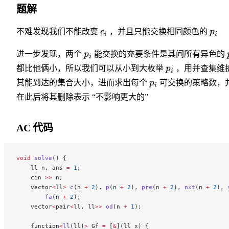
题解
不难发现我们不能改变
c
，并且只能交换相同颜色的
p
i
i
进一步发现，两个
p
能交换的充要条件是其间所有异色的
i
都比他俩小，所以我们可以从小到大枚举
p
，用并查集维
i
其能到达的集合大小，进而求出每个
p
可交换的策略数，
i
在此后将其删除表示 “不影响更大的”
AC 代码
void
 solve
() {
    ll n, ans 
=
 1
;
    cin 
>>
 n;
    vector
<
ll
>
 c
(n 
+
 2
), 
p
(n 
+
 2
), 
pre
(n 
+
 2
), 
nxt
(n 
+
 2
), 
        fa
(n 
+
 2
);
    vector
<
pair
<
ll, ll
>>
 od
(n 
+
 1
);
    function
<
ll
(ll)
>
 Gf 
=
 [
&
](ll x) {