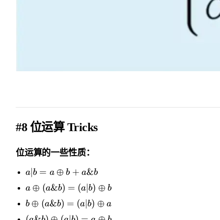
#8 位运算 Tricks
位运算的一些性质：
∣
=
⊕
+
&
a
b
a
b
a
b
⊕
(
&
)
=
(
∣
)
⊕
a
a
b
a
b
b
⊕
(
&
)
=
(
∣
)
⊕
b
a
b
a
b
a
(
&
)
⊕
(
∣
)
=
⊕
a
b
a
b
a
b