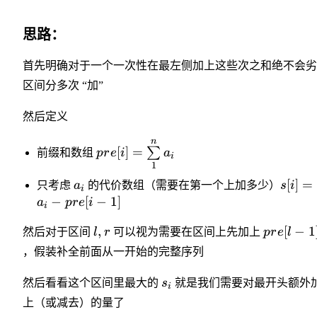
思路：
首先明确对于一个一次性在最左侧加上这些次之和绝不会劣
区间分多次 “加”
然后定义
n
[
]
=
∑
前缀和数组
p
r
e
i
a
i
1
[
]
=
只考虑
a
的代价数组（需要在第一个上加多少）
s
i
i
−
[
−
1
]
a
p
r
e
i
i
,
[
−
1
然后对于区间
l
r
可以视为需要在区间上先加上
p
r
e
l
，假装补全前面从一开始的完整序列
然后看看这个区间里最大的
s
就是我们需要对最开头额外
i
上（或减去）的量了