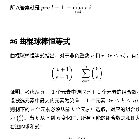
r
[
−
1
]
+
max
[
]
所以答案就是
p
r
e
l
s
i
=
i
l
#6 曲棍球棒恒等式
≤
曲棍球棒恒等式指出，对于非负整数
n
和
r
（
r
n
）
，
有
n
+
1
(
)
(
)
n
k
∑
=
+
1
r
r
=
k
r
+
1
+
1
证明
：考虑从
n
个元素中选取
r
个元素的组合数
+
1
≤
≤
设被选元素中最大的元素为第
k
个元素（
r
k
n
则剩下的
r
个元素必须从前
k
个元素中选取，对应的组合
k
(
)
为
。当
k
从
r
到
n
变化时，所有可能的组合数之和即
r
右边的求和式：
n