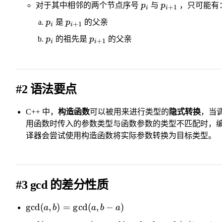
对于其中相邻的两个节点序号
p
与
p
，只可能有
+
1
i
i
p
是
p
的父亲
+
1
i
i
p
的祖先是
p
的父亲
+
1
i
i
#2 语法要点
C++ 中，
构造函数
可以被用来进行类型的
隐式转换
，当
用函数时传入的参数类型与函数参数的类型不匹配时，
译器会尝试使用构造函数将实际参数转换为目标类型。
#3 gcd 的差分性质
g
cd
(
,
)
=
g
cd
(
,
−
)
a
b
a
b
a