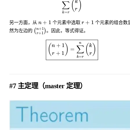
(
)
k
∑
r
=
k
r
+
1
+
1
另一方面，从
n
个元素中选取
r
个元素的组合数
+
1
n
(
)
然为左边的
。因此，等式得证。
+
1
r
n
+
1
(
)
(
)
n
k
∑
=
+
1
r
r
=
k
r
#7 主定理（master 定理）