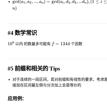
g
cd
(
,
,
...
,
)
=
g
cd
(
,
,
,
...
)
,
(
1
≤
≤
a
a
a
a
d
d
d
i
1
2
2
3
n
i
n
)
n
#4 数学常识
9
1
0
=
1344
以内 的数最多可能有
f
个因数
#5 前缀和相关的 Tips
对于连续的一段区间，若对前缀和有线性的要求，考虑
接加在区间最左侧与分次加上去是等价的
应用例：