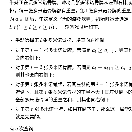
牛妹正在玩多米诺骨牌。她将几张多米诺骨牌从左到右排成
排，每一张多米诺骨牌都有重量，第 i 张多米诺骨牌的重量
为
a
。随后，牛妹定义了新的游戏规则，初始时她会选定
i
,
(
1
≥
≥
≥
)
l
r
l
r
n
，一轮游戏过程如下:
手动选择第
l
张多米诺骨牌，将其向右推倒;
+
1
≥
对于第
l
张多米诺骨牌，若满足
a
a
，则其
+
1
l
l
会向右倒下;
+
2
+
≥
对于第
l
张多米诺骨牌，若满足
a
a
a
+
1
+
2
l
l
l
则其也会向右倒下;
−
1
对于第
i
张多米诺骨牌，若其左侧的第
i
张多米诺
牌倒下，且第
i
张多米诺骨牌的重量不大于其左侧倒下
全部多米诺骨牌的重量之和，则其也向右倒下
对于第
r
张多米诺骨牌，如果其倒下了，那么这一局游
就是完美的。
有
q
次查询