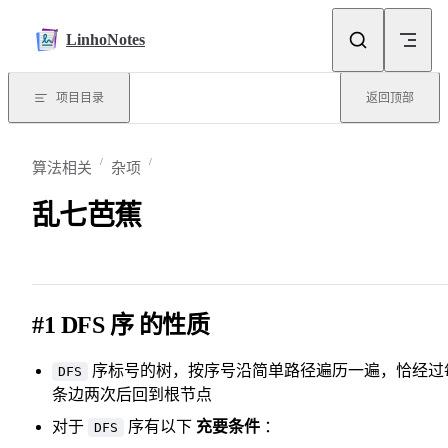
Skip to content
LinhoNotes
项目目录
返回顶部
算法相关
杂项
乱七芭蕉
#1
DFS 序 的性质
序标号的树，按序号沿简单路径遍历一遍，恰经过
DFS
条边两次后回到根节点
对于
序有以下
充要条件
：
DFS