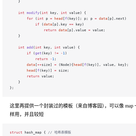
    }
    int
 modify
(
int
 key, 
int
 value) {
        for
 (
int
 p 
=
 head
[
f
(key)]; p; p 
=
 data
[p].next)
            if
 (
data
[p].key 
==
 key)
                return
 data
[p].value 
=
 value;
    }
    int
 add
(
int
 key, 
int
 value) {
        if
 (
get
(key) 
!=
 -
1
)
            return
 -
1
;
        data
[
++
size] 
=
 (Node){
head
[
f
(key)], value, key};
        head
[
f
(key)] 
=
 size;
        return
 value;
    }
};
这里再提供一个封装过的模板（来自博客园
）
，
可以像 map 
样用，并且较短
struct
 hash_map {
 // 哈希表模板