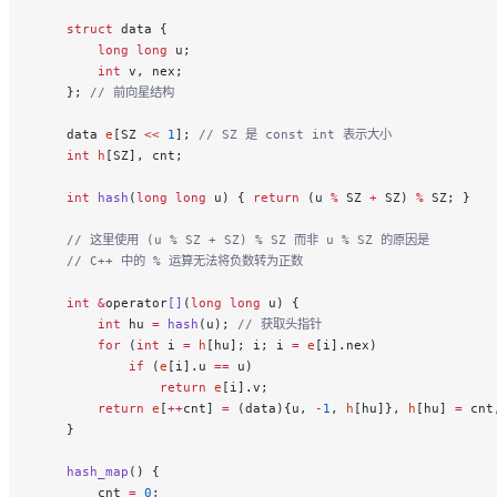
    struct
 data {
        long
 long
 u;
        int
 v, nex;
    };
 // 前向星结构
    data 
e
[SZ 
<<
 1
];
 // SZ 是 const int 表示大小
    int
 h
[SZ], cnt;
    int
 hash
(
long
 long
 u) { 
return
 (u 
%
 SZ 
+
 SZ) 
%
 SZ; }
    // 这里使用 (u % SZ + SZ) % SZ 而非 u % SZ 的原因是
    // C++ 中的 % 运算无法将负数转为正数
    int
 &
operator
[]
(
long
 long
 u) {
        int
 hu 
=
 hash
(u);
 // 获取头指针
        for
 (
int
 i 
=
 h
[hu]; i; i 
=
 e
[i].nex)
            if
 (
e
[i].u 
==
 u)
                return
 e
[i].v;
        return
 e
[
++
cnt] 
=
 (data){u, 
-
1
, 
h
[hu]}, 
h
[hu] 
=
 cnt
    }
    hash_map
() {
        cnt 
=
 0
;