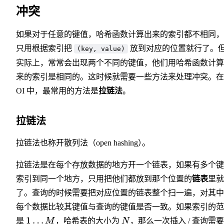
冲突
如果对于任意的键值，哈希函数计算出来的索引都不相同，
只用根据索引把
放到对应的位置就行了。
(key, value)
实际上，常常会出现两个不同的键值，他们用哈希函数计算
来的索引是相同的。这时候就需要一些方法来处理冲突。在
OI 中，最常用的方法是
拉链法
。
拉链法
拉链法也称开散列法（open hashing
）
。
拉链法是在每个存放数据的地方开一个链表，如果有多个键
索引到同一个地方，只用把他们都放到那个位置的
链表
里就
了。查询的时候需要把对应位置的链表整个扫一遍，对其中
每个数据比较其键值与查询的键值是否一致。如果索引的范
1
…
是
M
，哈希表的大小为
N
，那么一次插入 / 查询需