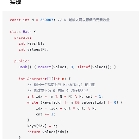
实现
const
 int
 N 
=
 360007
;
 // N 是最大可以存储的元素数量
class
 Hash
 {
  private:
    int
 keys[N];
    int
 values[N];
  public:
    Hash
() { 
memset
(values, 
0
, 
sizeof
(values)); }
    int
 &operator
[]
(
int
 n
) {
        // 返回一个指向对应 Hash[Key] 的引用
        // 修改成不为 0 的值 0 时候视为空
        int
 idx 
=
 (n 
%
 N 
+
 N) 
%
 N, cnt 
=
 1
;
        while
 (keys[idx] 
!=
 n 
&&
 values[idx] 
!=
 0
) {
            idx 
=
 (idx 
+
 cnt 
*
 cnt) 
%
 N;
            cnt 
+=
 1
;
        }
        keys[idx] 
=
 n;
        return
 values[idx];
    }