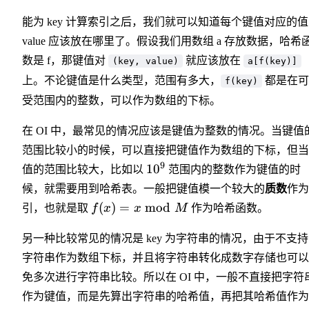
能为 key 计算索引之后，我们就可以知道每个键值对应的值
value 应该放在哪里了。假设我们用数组 a 存放数据，哈希
数是 f，那键值对
就应该放在
(key, value)
a[f(key)]
上。不论键值是什么类型，范围有多大，
都是在可
f(key)
受范围内的整数，可以作为数组的下标。
在 OI 中，最常见的情况应该是键值为整数的情况。当键值
范围比较小的时候，可以直接把键值作为数组的下标，但当
9
1
0
值的范围比较大，比如以
范围内的整数作为键值的时
候，就需要用到哈希表。一般把键值模一个较大的
质数
作为
(
)
=
mod
引，也就是取
f
x
x
M
作为哈希函数。
另一种比较常见的情况是 key 为字符串的情况，由于不支
字符串作为数组下标，并且将字符串转化成数字存储也可以
免多次进行字符串比较。所以在 OI 中，一般不直接把字符
作为键值，而是先算出字符串的哈希值，再把其哈希值作为