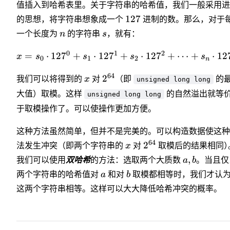
值插入到哈希表里。关于字符串的哈希值，我们一般采用进
127
的思想，将字符串想象成一个
进制的数。那么，对于
一个长度为
n
的字符串
s
，就有：
0
1
2
=
⋅
12
7
+
⋅
12
7
+
⋅
12
7
+
⋯
+
⋅
12
x
s
s
s
s
0
1
2
n
64
2
我们可以将得到的
x
对
（即
的
unsigned long long
大值）取模。这样
的自然溢出就等
unsigned long long
于取模操作了。可以使操作更加方便。
这种方法虽然简单，但并不是完美的。可以构造数据使这种
64
2
法发生冲突（即两个字符串的
x
对
取模后的结果相同
,
我们可以使用
双哈希
的方法：选取两个大质数
a
b
。当且仅
两个字符串的哈希值对
a
和对
b
取模都相等时，我们才认
这两个字符串相等。这样可以大大降低哈希冲突的概率。