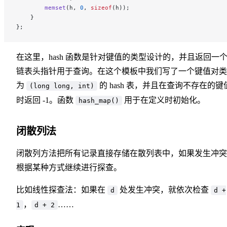
        memset
(h, 
0
, 
sizeof
(h));
    }
};
在这里，hash 函数是针对键值的类型设计的，并且返回一
链表头指针用于查询。在这个模板中我们写了一个键值对类
为
的 hash 表，并且在查询不存在的键
(long long, int)
时返回 -1。函数
用于在定义时初始化。
hash_map()
闭散列法
闭散列方法把所有记录直接存储在散列表中，如果发生冲突
根据某种方式继续进行探查。
比如线性探查法：如果在
处发生冲突，就依次检查
d
d +
，
……
1
d + 2