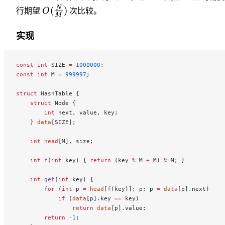
N
(
)
行期望
O
次比较。
M
实现
const
 int
 SIZE 
=
 1000000
;
const
 int
 M 
=
 999997
;
struct
 HashTable {
    struct
 Node {
        int
 next, value, key;
    } 
data
[SIZE];
    int
 head
[M], size;
    int
 f
(
int
 key) { 
return
 (key 
%
 M 
+
 M) 
%
 M; }
    int
 get
(
int
 key) {
        for
 (
int
 p 
=
 head
[
f
(key)]; p; p 
=
 data
[p].next)
            if
 (
data
[p].key 
==
 key)
                return
 data
[p].value;
        return
 -
1
;