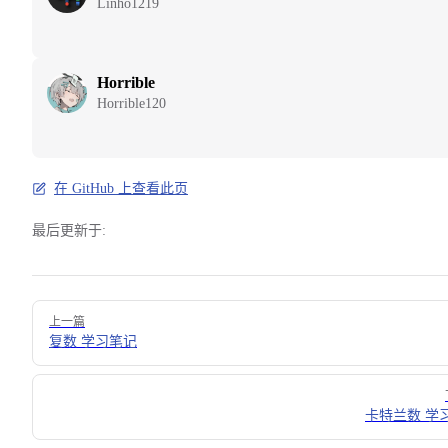
Linho1219
Horrible
Horrible120
在 GitHub 上查看此页
最后更新于:
Pager
上一篇
复数 学习笔记
卡特兰数 学