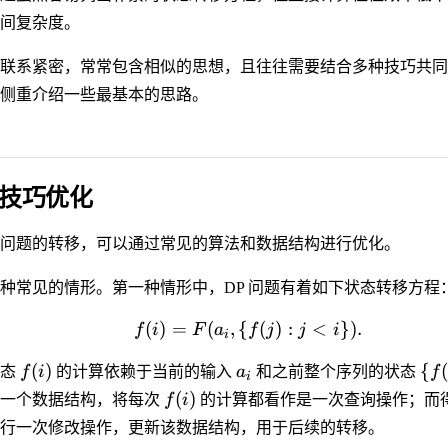
间复杂度。
联系紧密，常常包含相似的思想，且往往需要结合多种技巧共同
侧重介绍一些最基本的思路。
技巧优化
问题的转移，可以通过常见的算法和数据结构进行优化。
种常见的情形。第一种情形中，DP 问题有着如下状态转移方程
(
)
=
(
,
{
(
)
:
<
})
.
f
i
F
a
f
j
j
i
i
(
)
{
状态
f
i
的计算依赖于当前的输入
a
和之前整个序列的状态
f
i
(
)
护一个数据结构，将每次
f
i
的计算都看作是一次查询操作；而
行一次修改操作，更新该数据结构，用于后续的转移。