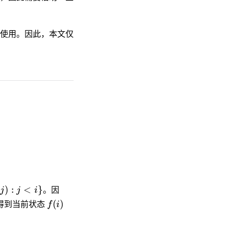
使用。因此，本文仅
：
(
)
:
<
}
j
j
i
。因
(
)
得到当前状态
f
i