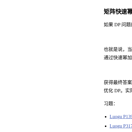
矩阵快速幂
如果 DP 
也就是说，
通过快速幂加
获得最终答
优化 DP。
习题：
Luogu P1
Luogu P3