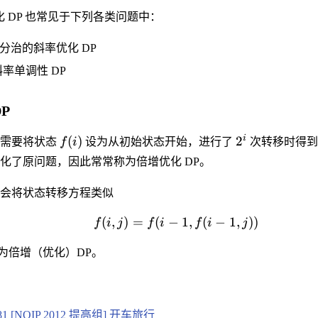
化 DP 也常见于下列各类问题中：
 分治的斜率优化 DP
率单调性 DP
P
i
(
)
2
，需要将状态
f
i
设为从初始状态开始，进行了
次转移时得到
化了原问题，因此常常称为倍增优化 DP。
会将状态转移方程类似
(
,
)
=
(
−
1
,
(
−
1
,
))
f
i
j
f
i
f
i
j
称为倍增（优化）DP。
081 [NOIP 2012 提高组] 开车旅行