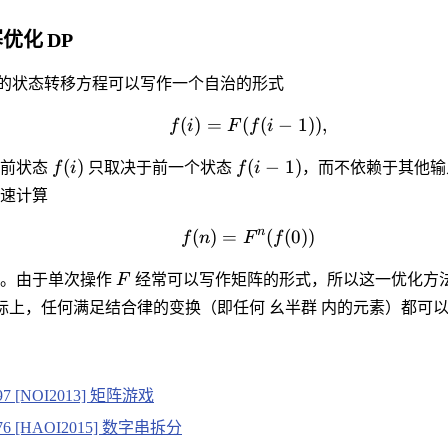
优化 DP
问题的状态转移方程可以写作一个自治的形式
(
)
=
(
(
−
1
))
,
f
i
F
f
i
(
)
(
−
1
)
当前状态
f
i
只取决于前一个状态
f
i
，而不依赖于其他输
速计算
n
(
)
=
(
(
0
))
f
n
F
f
案。由于单次操作
F
经常可以写作矩阵的形式，所以这一优化方
实际上，任何满足结合律的变换（即任何 幺半群 内的元素）都可
397 [NOI2013] 矩阵游戏
176 [HAOI2015] 数字串拆分