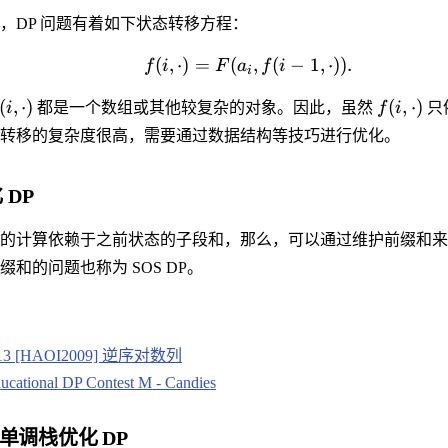
，DP 问题有着如下状态转移方程：
(
,
⋅
)
=
(
,
(
−
1
,
⋅
))
.
f
i
F
a
f
i
i
(
,
⋅
)
(
,
⋅
)
i
都是一个数组或其他较复杂的对象。因此，虽然
f
i
只
转移的复杂度很高，需要通过数据结构等技巧进行优化。
 DP
的计算依赖于之前状态的子段和，那么，可以通过维护前缀和来
和的问题也称为 SOS DP。
513 [HAOI2009] 逆序对数列
ucational DP Contest M - Candies
 单调栈优化 DP