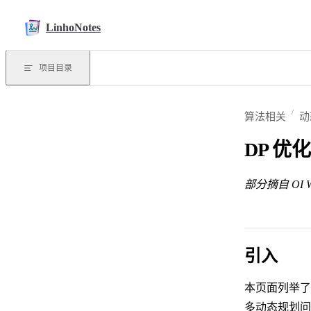
Skip to content
LinhoNotes
项目目录
算法相关
动
DP 优
部分摘自 OI W
引入
本页面列举了一
多动态规划问