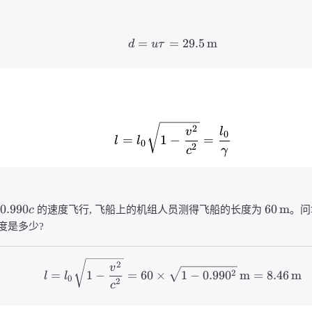
=
=
29.5
m
d
uτ
2
v
l
0
=
1
−
=
l
l
0
2
c
γ
0.990
60
m
c
的速度飞行, 飞船上的机组人员测得飞船的长度为
。问
度是多少?
2
v
2
=
1
−
=
60
×
1
−
0.99
0
m
=
8.46
m
l
l
0
2
c