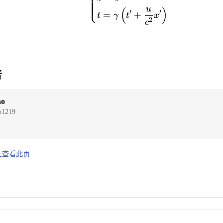
⎩
u
(
)
′
′
=
+
t
γ
t
x
2
c
者
ho
o1219
b 上查看此页