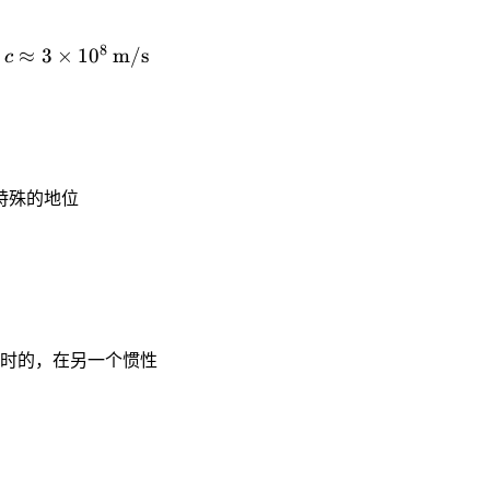
8
≈
3
×
1
0
m/s
，
c
特殊的地位
时的，在另一个惯性