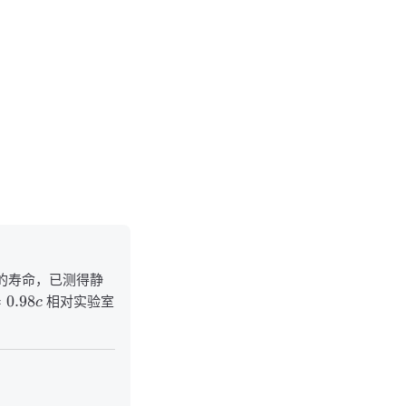
的寿命，已测得静
=
0.98
c
相对实验室