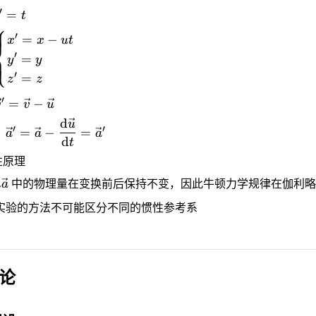
′
=
t
⎧
′
=
−
x
x
u
t
⎨
′
=
⎩
y
y
′
=
z
z
′
=
−
v
v
u
d
u
′
′
=
−
=
：
a
a
a
d
t
性原理
m
a
中的物理量在变换前后保持不变，因此牛顿力学规律在伽利略
实验的方法不可能区分不同的惯性参考系
论