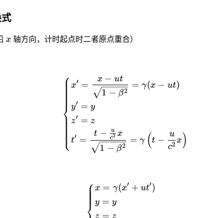
换式
沿
x
轴方向，计时起点时二者原点重合）
⎧
−
x
u
t
′
=
=
(
−
)
x
γ
x
u
t
2
1
−
β
′
⎨
=
y
y
′
=
z
z
⎩
u
−
t
x
u
(
)
2
′
c
=
=
−
t
γ
t
x
2
2
c
1
−
β
⎧
′
′
=
(
+
)
x
γ
x
u
t
=
y
y
⎨
=
z
z