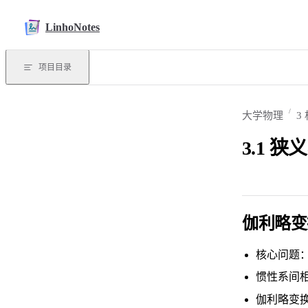
Skip to content
LinhoNotes
项目目录
大学物理
3
3.1 
伽利略变
核心问题
惯性系间
伽利略变