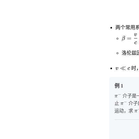
两个常用
v
=
β
c
洛伦兹
≪
v
c
时
例 1
−
π
介子是
−
止
π
介子
运动，求
π