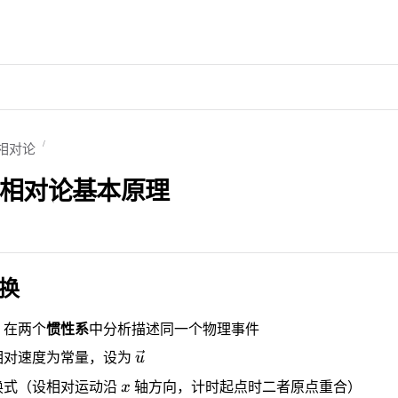
 相对论
狭义相对论基本原理
换
：在两个
惯性系
中分析描述同一个物理事件
相对速度为常量，设为
u
换式（设相对运动沿
x
轴方向，计时起点时二者原点重合）