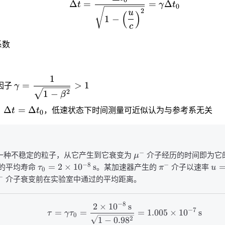
0
Δ
=
=
Δ
t
γ
t
0
2
u
(
)
1
−
c
系数
1
=
>
1
因子
γ
2
1
−
β
Δ
=
Δ
，
t
t
，低速状态下时间测量可近似认为与参考系无关
0
−
一种不稳定的粒子，从它产生到它衰变为
μ
介子经历的时间即为它
−
8
−
=
2
×
1
0
s
的平均寿命
τ
。某加速器产生的
π
介子以速率
u
0
−
介子衰变前在实验室中通过的平均距离。
−
8
2
×
1
0
s
−
7
=
=
=
1.005
×
1
0
s
τ
γ
τ
0
2
1
−
0.9
8