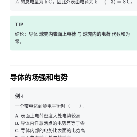
5
C
5
−
(
−
3
)
=
8
C
A
的总电量为
，因此外表面电荷为
。
TIP
结论：导体
球壳内表面上电荷
与
球壳内的电荷
代数和为
零。
导体的场强和电势
例 4
一个带电达到静电平衡时（
）
。
A.
表面上电荷密度大处电势较高
B.
导体内任意两点的电势差等于零
C.
导体内部的电势比表面的电势高