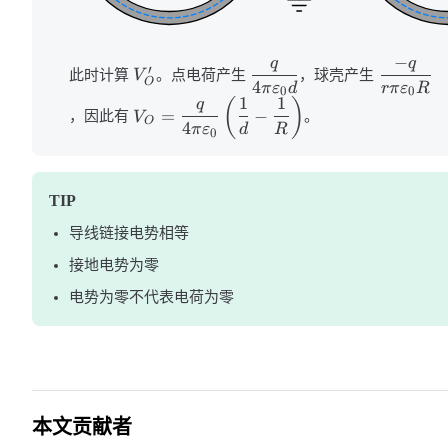
−
q
q
′
此时计算
V
。点电荷产生
，球壳产生
O
4
π
ε
d
r
π
ε
R
0
0
1
1
(
)
q
=
−
，因此有
V
。
O
4
π
ε
d
R
0
TIP
导线链接电势相等
接地电势为零
电势为零不代表电荷为零
本文贡献者