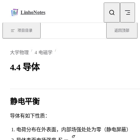
Skip to content
LinhoNotes
项目目录
返回顶部
大学物理
4 电磁学
4.4 导体
静电平衡
导体有如下性质：
电荷分布在外表面，内部场强处处为零（静电屏蔽）
σ