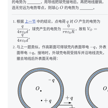
的电势为
，用导线把球壳接地后，再把地线撤销，
选无穷远为电势零点，则球心
O
的电势为
。
根据
上一节
中的结论，点电荷
q
对
O
产生的电势为
0
q
=
，球壳产生的电势为
，故有
V
O
4
π
ε
d
r
π
ε
R
0
0
q
。
4
π
ε
d
0
−
与上一题类似，作高斯面可得球壳内表面带电
q
，外表
+
面带电
q
。接地时，外球壳电荷受排斥并沿地线流失，
撤去地线后外表面无电荷：