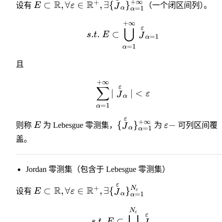
+
∞
+
R
R
⊂
,
∀
∈
,
∃
{
}
设有
E
ε
（一个闭区间列
）
。
J
α
=
1
α
+
∞
⋃
ε
.
.
⊂
s
t
E
J
=
1
α
=
1
α
且
+
∞
∑
ε
∣
∣
<
ε
J
α
=
1
α
ε
+
∞
{
}
−
则称
E
为 Lebesgue 零测集，
为
ε
可列区间覆
J
α
=
1
α
盖。
Jordan 零测集（包含于 Lebesgue 零测集）
ε
+
R
R
N
⊂
,
∀
∈
,
∃
{
}
设有
E
ε
ε
J
α
=
1
α
N
ε
⋃
ε
.
.
⊂
s
t
E