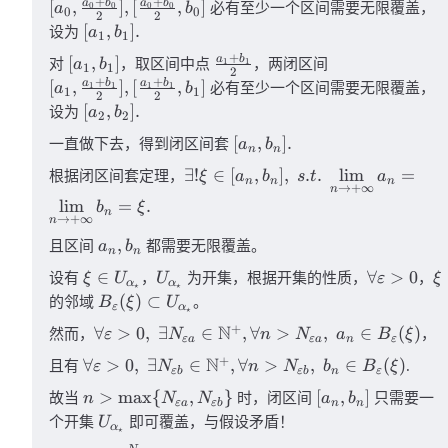
+
+
a
b
a
b
[
,
]
,
[
,
]
0
0
0
0
a
b
必有至少一个区间需要无限覆盖，
0
0
2
2
[
,
]
.
设为
a
b
1
1
+
a
b
[
,
]
1
1
对
a
b
，取区间中点
，两闭区间
1
1
2
+
+
a
b
a
b
[
,
]
,
[
,
]
1
1
1
1
a
b
必有至少一个区间需要无限覆盖，
1
1
2
2
[
,
]
.
设为
a
b
2
2
[
,
]
.
一直做下去，得到闭区间套
a
b
n
n
∃
!
∈
[
,
]
,
.
.
lim
=
根据闭区间套定理，
ξ
a
b
s
t
a
n
n
n
→
+
∞
n
lim
=
.
b
ξ
n
→
+
∞
n
,
且区间
a
b
都需要无限覆盖。
n
n
∈
∀
>
0
设有
ξ
U
，
U
为开集，根据开集的性质，
ε
，
ξ
α
α
⋆
⋆
(
)
⊂
的邻域
B
ξ
U
。
ε
α
⋆
N
+
∀
>
0
,
∃
∈
,
∀
>
,
∈
(
)
然而，
ε
N
n
N
a
B
ξ
，
ε
a
ε
a
n
ε
N
+
∀
>
0
,
∃
∈
,
∀
>
,
∈
(
)
且有
ε
N
n
N
b
B
ξ
.
ε
b
ε
b
n
ε
>
max
{
,
}
[
,
]
故当
n
N
N
时，闭区间
a
b
只需要一
ε
a
ε
b
n
n
个开集
U
即可覆盖，与假设矛盾！
α
⋆