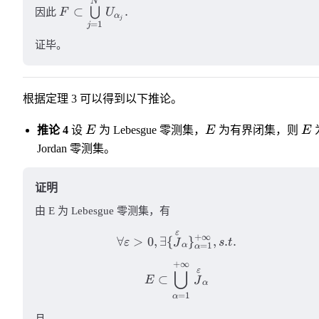
N
⊂
.
⋃
因此
F
U
α
j
=
1
j
证毕。
根据定理 3 可以得到以下推论。
推论 4
设
E
为 Lebesgue 零测集，
E
为有界闭集，则
E
Jordan 零测集。
证明
由 E 为 Lebesgue 零测集，有
ε
+
∞
∀
>
0
,
∃
{
}
,
.
.
ε
s
t
J
=
1
α
α
+
∞
⋃
ε
⊂
E
J
α
=
1
α
且