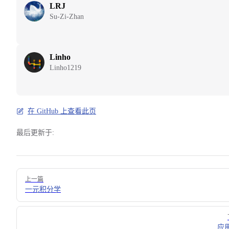
LRJ
Su-Zi-Zhan
Linho
Linho1219
在 GitHub 上查看此页
最后更新于:
Pager
上一篇
一元积分学
应