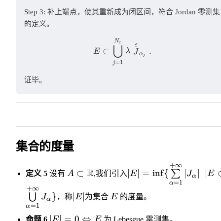
Step 3: 补上端点，使其重新成为闭区间，符合 Jordan 零测集
的定义。
N
ε
⋃
ε
⊂
.
E
λ
J
α
j
=
1
j
证毕。
集合的度量
+
∞
R
⊂
∣
∣
=
in
f
{
∣
∣
∣
∑
定义 5
设有
A
,我们引入
E
J
E
α
=
1
α
+
∞
}
∣
∣
⋃
J
，称
E
为集合
E
的度量。
α
=
1
α
∣
∣
=
0
⇔
命题 6
E
E
为 Lebesgue 零测集。