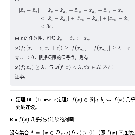
~
~
~
~
∣
−
^
∣
=
∣
−
+
−
^
+
^
−
^
∣
x
x
x
x
x
x
x
x
⋆
⋆
⋆
⋆
n
n
n
n
k
k
k
k
~
~
~
<
∣
−
∣
+
∣
−
^
∣
+
∣
^
−
^
∣
x
x
x
x
x
x
⋆
⋆
n
n
n
n
k
k
k
k
<
3
.
ε
~
=
^
:=
.
由
ε
的任意性，可知
x
x
x
⋆
⋆
⋆
~
(
;
[
−
,
+
])
≥
∣
(
)
−
(
^
)
∣
≥
+
.
ω
f
x
ε
x
ε
f
x
f
x
λ
ε
⋆
⋆
n
n
k
k
→
0
令
ε
，根据极限的保号性，则有
(
;
)
≥
(
;
)
<
,
∀
∈
ω
f
x
λ
，与
ω
f
x
λ
x
K
矛盾！
⋆
证毕。
(
)
∈
ℜ
[
,
]
⇔
(
)
定理 10
（Lebesgue 定理）
f
x
a
b
f
x
几
处处连续。
(
)
Rm
:
f
x
几乎处处连续的刻画：
Λ
=
{
∈
∣
(
;
)
>
0
}
(
)
设有集合
x
D
ω
f
x
（即
f
x
不连续
x