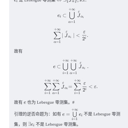
e
s
t
J
i
α
+
∞
⋃
ε
⊂
e
J
i
α
i
=
1
α
+
∞
ε
∑
ε
∣
∣
<
.
J
α
2
i
i
=
1
α
故有
+
∞
+
∞
⋃
⋃
ε
⊂
.
e
J
α
i
=
1
=
1
α
i
+
∞
+
∞
+
∞
ε
∑
∑
∑
ε
=
<
.
ε
J
α
2
i
i
=
1
=
1
=
1
α
i
i
故有
e
也为 Lebesgue 零测集。#
+
∞
=
⋃
引理的逆否命题为：如有
e
e
不是 Lebesgue 零测
i
=
1
i
∃
集，则
e
不是 Lebesgue 零测集。
i