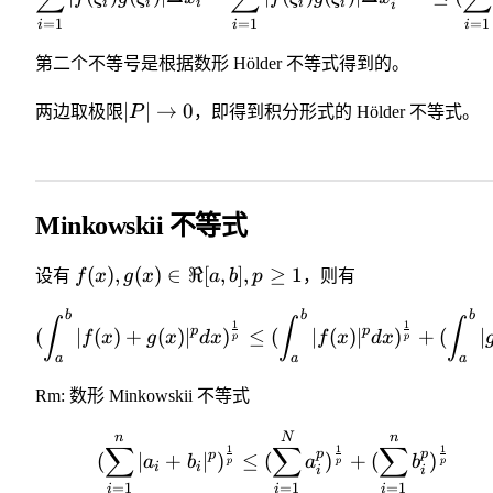
i
i
i
i
i
i
=
1
=
1
=
1
i
i
i
第二个不等号是根据数形 Hölder 不等式得到的。
∣
∣
→
0
两边取极限
P
，即得到积分形式的 Hölder 不等式。
Minkowskii 不等式
(
)
,
(
)
∈
ℜ
[
,
]
,
≥
1
设有
f
x
g
x
a
b
p
，则有
b
b
b
∫
∫
∫
1
1
p
p
(
∣
(
)
+
(
)
∣
)
≤
(
∣
(
)
∣
)
+
(
∣
f
x
g
x
d
x
f
x
d
x
p
p
a
a
a
Rm: 数形 Minkowskii 不等式
n
N
n
∑
∑
∑
1
1
1
p
p
p
(
∣
+
∣
)
≤
(
)
+
(
)
a
b
a
b
p
p
p
i
i
i
i
=
1
=
1
=
1
i
i
i