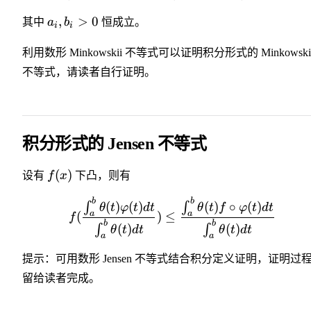
,
>
0
其中
a
b
恒成立。
i
i
利用数形 Minkowskii 不等式可以证明积分形式的 Minkowski
不等式，请读者自行证明。
积分形式的 Jensen 不等式
(
)
设有
f
x
下凸，则有
b
b
(
)
(
)
(
)
∘
(
)
∫
∫
θ
t
φ
t
d
t
θ
t
f
φ
t
d
t
a
a
(
)
≤
f
b
b
(
)
(
)
∫
∫
θ
t
d
t
θ
t
d
t
a
a
提示：可用数形 Jensen 不等式结合积分定义证明，证明过
留给读者完成。