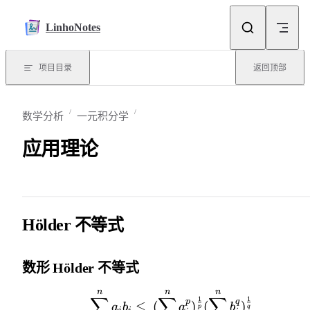
Skip to content
LinhoNotes
项目目录
返回顶部
数学分析
一元积分学
应用理论
Hölder 不等式
数形 Hölder 不等式
n
n
n
∑
∑
∑
1
1
p
q
≤
(
)
(
)
a
b
a
b
p
q