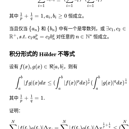
i
i
i
i
=
1
=
1
=
1
i
i
i
1
1
+
=
1
,
,
≥
0
其中
a
b
恒成立。
i
i
p
q
{
}
{
}
∃
,
∈
当且仅当
a
和
b
中有一个是零数列，或
c
c
1
2
n
n
+
∗
R
N
p
q
,
.
.
=
∈
s
t
c
a
c
b
对任意的
n
恒成立。
1
2
n
n
积分形式的 Hölder 不等式
(
)
,
(
)
∈
ℜ
[
,
]
设有
f
x
g
x
a
b
，则有
b
b
b
∫
∫
∫
1
1
p
q
∣
∣
(
)
≤
(
∣
(
)
∣
)
(
∣
(
)
∣
)
f
g
x
d
x
f
x
d
x
g
x
d
x
p
q
a
a
a
1
1
+
=
1.
其中
p
q
证明：
N
N
N
1
1
∑
∑
∑
+
∣
(
)
(
)
∣Δ
=
∣
(
)
(
)
∣Δ
≤
(
p
q
f
ξ
g
ξ
x
f
ξ
g
ξ
x