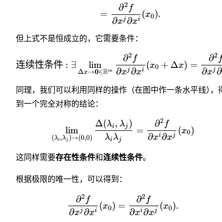
2
∂
f
=
(
)
.
x
0
∂
∂
j
i
x
x
但上式不是恒成立的，它需要条件：
2
2
∂
∂
f
连续性条件
:
∃
lim
(
+
Δ
)
=
x
x
0
∂
∂
∂
∂
j
i
j
R
x
x
x
0
Δ
→
∈
m
x
同理，我们可以利用同样的操作（在图中作一条水平线
）
，
到一个完全对称的结论：
2
Δ
(
,
)
∂
λ
λ
f
i
j
lim
=
(
)
x
0
∂
∂
i
j
λ
λ
x
x
(
,
)
→
(
0
,
0
)
λ
λ
i
j
i
j
这同样需要
存在性条件
和
连续性条件
。
根据极限的唯一性，可以得到：
2
2
∂
∂
f
f
(
)
=
(
)
.
x
x
0
0
∂
∂
∂
∂
j
i
i
j
x
x
x
x