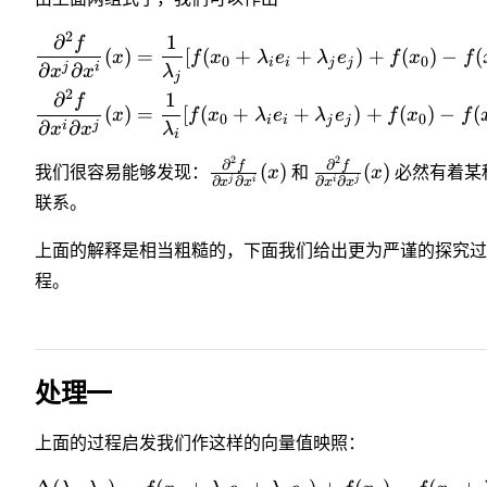
2
∂
1
f
(
)
=
[
(
+
+
)
+
(
)
−
(
x
f
x
λ
e
λ
e
f
x
f
0
0
i
i
j
j
∂
∂
j
i
x
x
λ
j
2
∂
1
f
(
)
=
[
(
+
+
)
+
(
)
−
(
x
f
x
λ
e
λ
e
f
x
f
0
0
i
i
j
j
∂
∂
i
j
x
x
λ
i
2
2
∂
∂
f
f
(
)
(
)
我们很容易能够发现：
x
和
x
必然有着某
∂
∂
∂
∂
j
i
i
j
x
x
x
x
联系。
上面的解释是相当粗糙的，下面我们给出更为严谨的探究过
程。
处理一
上面的过程启发我们作这样的向量值映照：