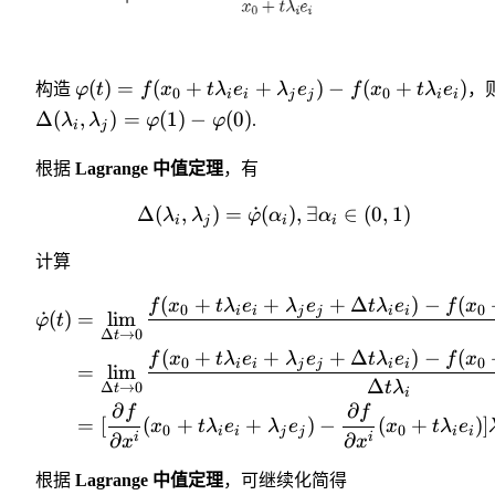
(
)
=
(
+
+
)
−
(
+
)
构造
φ
t
f
x
t
λ
e
λ
e
f
x
t
λ
e
，
0
0
i
i
j
j
i
i
Δ
(
,
)
=
(
1
)
−
(
0
)
λ
λ
φ
φ
.
i
j
根据
Lagrange 中值定理
，有
Δ
(
,
)
=
˙
(
)
,
∃
∈
(
0
,
1
)
λ
λ
φ
α
α
i
j
i
i
计算
(
+
+
+
Δ
)
−
(
f
x
t
λ
e
λ
e
t
λ
e
f
x
0
0
i
i
j
j
i
i
˙
(
)
=
lim
φ
t
Δ
→
0
t
(
+
+
+
Δ
)
−
(
f
x
t
λ
e
λ
e
t
λ
e
f
x
0
0
i
i
j
j
i
i
=
lim
Δ
t
λ
Δ
→
0
t
i
∂
∂
f
f
=
[
(
+
+
)
−
(
+
)]
x
t
λ
e
λ
e
x
t
λ
e
0
0
i
i
j
j
i
i
∂
∂
i
i
x
x
根据
Lagrange 中值定理
，可继续化简得