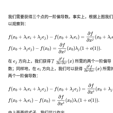
我们需要获得三个点的一阶偏导数。事实上，根据上图我们
以观察到：
∂
f
(
+
+
)
−
(
+
)
=
(
+
f
x
λ
e
λ
e
f
x
λ
e
x
λ
0
0
0
i
i
j
j
i
i
i
∂
j
x
∂
f
(
+
)
−
(
)
=
(
)
(
1
+
(
1
))
.
f
x
λ
e
f
x
x
λ
o
0
0
0
j
j
j
∂
j
x
2
∂
f
(
)
在
e
方向上，我们获得了
x
所需的两个一阶偏导
j
∂
∂
j
i
x
x
2
∂
f
(
)
数；同样地，在
e
方向上，我们可以获得
x
所需
i
∂
∂
i
j
x
x
两个一阶偏导数：
∂
f
(
+
+
)
−
(
+
)
=
(
+
f
x
λ
e
λ
e
f
x
λ
e
x
λ
0
0
0
i
i
j
j
j
j
j
∂
i
x
∂
f
(
+
)
−
(
)
=
(
)
(
1
+
(
1
))
.
f
x
λ
e
f
x
x
λ
o
0
0
0
i
i
i
∂
i
x
由上面两组式子，我们可以作出