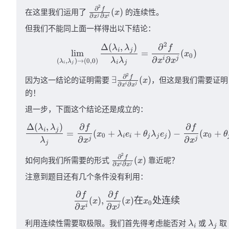
2
∂
f
(
)
在这里我们运用了
x
的连续性。
∂
∂
j
i
x
x
但我们不能同上面一样得出以下结论：
2
Δ
(
,
)
∂
λ
λ
f
i
j
lim
=
(
)
x
0
∂
∂
i
j
λ
λ
x
x
(
,
)
→
(
0
,
0
)
λ
λ
i
j
i
j
2
∂
f
∃
(
)
因为这一结论的证明需要
x
，但这是我们需要证明
∂
∂
i
j
x
x
的！
退一步，下面这个结论还是成立的：
Δ
(
,
)
∂
∂
λ
λ
f
f
i
j
=
(
+
+
)
−
(
+
x
λ
e
θ
λ
e
x
θ
0
0
i
i
j
j
j
∂
∂
j
j
λ
x
x
j
2
∂
f
(
)
如何向我们所需要的形式
x
靠近呢？
∂
∂
i
j
x
x
注意到题目还有几个条件没有利用：
∂
∂
f
f
(
)
,
(
)
在
处连续
x
x
x
0
∂
∂
i
j
x
x
利用连续性需要取极限。我们首先得考虑能否对
λ
或
λ
取
i
j