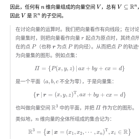
R
n
⊆
因此，任何有
n
维向量组成的向量空间
V
，总有
V
R
n
因此
V
是
的子空间。
在讨论向量的运算时。我们把向量看作有向线段；在讨
向量集时，则把向量看作向量
r
起点为原点时，其终点
在的点
P
（也称
r
为点
P
的向径
）
。
从而把点
P
的轨迹
为向量集的图形。例如点集：
=
{
(
,
,
)
∣
+
+
=
}
Π
P
x
y
z
a
x
b
y
c
x
d
,
,
是一个平面（
a
b
c
不全为零
）
，
于是向量集：
T
{
∣
=
(
,
,
)
,
+
+
=
}
r
r
x
y
z
a
x
b
y
c
x
d
3
R
也叫做向量空间
中的平面，并把
Π
作为它的图形。
类似地，
n
维向量的全体所组成的集合记为：
3
T
R
R
=
∣
=
(
,
,
⋯
,
)
,
∈
{
}
x
x
x
x
x
x
1
2
n
i