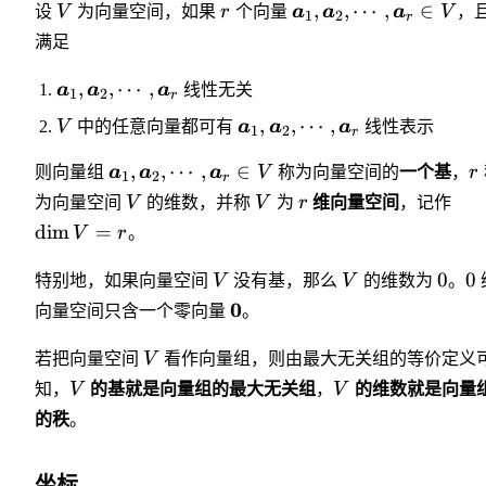
,
,
⋯
,
∈
设
V
为向量空间，如果
r
个向量
a
a
a
V
，
1
2
r
满足
,
,
⋯
,
a
a
a
线性无关
1
2
r
,
,
⋯
,
V
中的任意向量都可有
a
a
a
线性表示
1
2
r
,
,
⋯
,
∈
则向量组
a
a
a
V
称为向量空间的
一个基
，
r
1
2
r
为向量空间
V
的维数，并称
V
为
r
维向量空间
，记作
dim
=
V
r
。
0
0
特别地，如果向量空间
V
没有基，那么
V
的维数为
。
0
向量空间只含一个零向量
。
若把向量空间
V
看作向量组，则由最大无关组的等价定义
知，
V
的基就是向量组的最大无关组
，
V
的维数就是向量
的秩
。
坐标