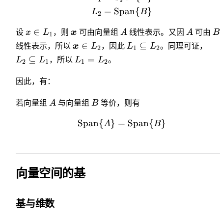
=
Span
{
}
L
B
2
∈
设
x
L
，则
x
可由向量组
A
线性表示。又因
A
可由
B
1
∈
⊆
线性表示，所以
x
L
，因此
L
L
。同理可证，
2
1
2
⊆
=
L
L
，所以
L
L
。
2
1
1
2
因此，有：
若向量组
A
与向量组
B
等价，则有
Span
{
}
=
Span
{
}
A
B
向量空间的基
基与维数