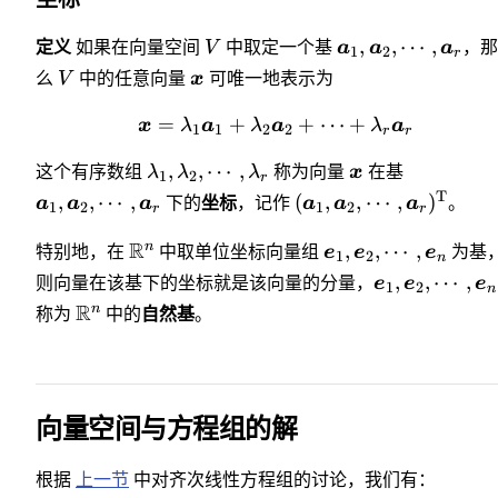
,
,
⋯
,
定义
如果在向量空间
V
中取定一个基
a
a
a
，
1
2
r
么
V
中的任意向量
x
可唯一地表示为
=
+
+
⋯
+
x
λ
a
λ
a
λ
a
1
1
2
2
r
r
,
,
⋯
,
这个有序数组
λ
λ
λ
称为向量
x
在基
1
2
r
T
,
,
⋯
,
(
,
,
⋯
,
)
a
a
a
下的
坐标
，记作
a
a
a
。
1
2
1
2
r
r
R
n
,
,
⋯
,
特别地，在
中取单位坐标向量组
e
e
e
为基
1
2
n
,
,
⋯
,
则向量在该基下的坐标就是该向量的分量，
e
e
e
1
2
n
R
n
称为
中的
自然基
。
向量空间与方程组的解
根据
上一节
中对齐次线性方程组的讨论，我们有：