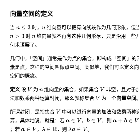
向量空间的定义
≤
3
当
n
时，
n
维向量可以把有向线段作为几何形象，但
>
3
n
时
n
维向量就不再有这种几何形象，只是沿用一些
何术语罢了。
几何中
，
「
空间」通常是作为点的集合，即构成「空间」的
素是点，这样的空间叫做点空间。类似地，我们可以定义向
空间的概念。
定义
设
V
为
n
维向量的集合，如果集合
V
非空，且对于
法和数乘两种运算封闭，那么就称集合
V
为一个
向量空间
所谓封闭，是指集合
V
中可以进行向量的加法和数乘两种
∈
∈
+
∈
算，具体地说，就是：若
a
V
，
b
V
，则
a
b
V
R
∈
∈
∈
；若
a
V
，
λ
，则
λ
a
V
。