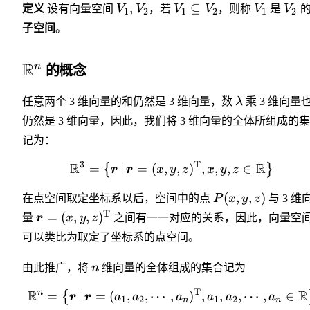
,
⊆
定义
设有向量空间
V
V
，若
V
V
，则称
V
是
V
1
2
1
2
1
2
子空间
。
R
n
的概念
任意两个 3 维向量的和仍然是 3 维向量，数
λ
乘 3 维向量
仍然是 3 维向量，因此，我们将 3 维向量的全体所组成的
记为：
3
T
R
R
=
∣
=
(
,
,
)
,
,
,
∈
{
}
r
r
x
y
z
x
y
z
(
,
,
)
在点空间取定坐标系以后，空间中的点
P
x
y
z
与 3 维
T
=
(
,
,
)
量
r
x
y
z
之间有一一对应的关系，因此，向量空
可以类比为取定了坐标系的点空间。
由此推广，将
n
维向量的全体组成的集合记为
T
R
R
n
=
∣
=
(
,
,
⋯
,
)
,
,
,
⋯
,
∈
{
r
r
a
a
a
a
a
a
1
2
1
2
n
n