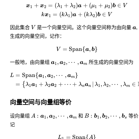
+
=
(
+
)
+
(
+
)
∈
x
x
λ
λ
a
μ
μ
b
V
1
2
1
2
1
2
=
(
)
+
(
)
∈
k
x
k
λ
a
k
λ
b
V
1
1
2
因此集合
V
是一个向量空间。这个向量空间称为由向量
a
,
生成的向量空间，记作：
=
Span
{
,
}
V
a
b
,
,
⋯
,
一般地，由向量组
a
a
a
所生成的向量空间为
1
2
m
=
Span
{
,
,
⋯
,
}
L
a
a
a
1
2
m
=
+
+
⋯
+
∣
,
,
⋯
,
∈
{
λ
a
λ
a
λ
a
λ
λ
λ
1
1
2
2
1
2
n
n
m
向量空间与向量组等价
:
,
,
⋯
,
:
,
,
⋯
,
设向量组
A
a
a
a
和
B
b
b
b
等价
1
2
1
2
m
s
记
=
Span
{
}
L
A
1