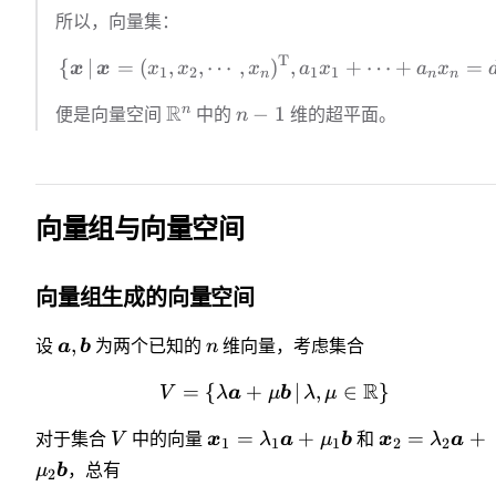
所以，向量集：
T
{
∣
=
(
,
,
⋯
,
)
,
+
⋯
+
=
x
x
x
x
x
a
x
a
x
1
2
1
1
n
n
n
R
n
−
1
便是向量空间
中的
n
维的超平面。
向量组与向量空间
向量组生成的向量空间
,
设
a
b
为两个已知的
n
维向量，考虑集合
R
=
{
+
∣
,
∈
}
V
λ
a
μ
b
λ
μ
=
+
=
+
对于集合
V
中的向量
x
λ
a
μ
b
和
x
λ
a
1
1
1
2
2
μ
b
，总有
2