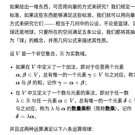
如果给出一堆东西，可否用向量的方式来研究？我们规定一
标准，如果这些东西能够满足这些标准，我们就可以用向量
方式来研究它们 —— 相当于几何中的公设，不论是篮球、
球还是地球，只要所在的空间满足五条公设，我们都将其抽
为「球」的概念，并用几何公式来描述其性质。
R
设
V
是一个非空集合，
为实数域。
如果在
V
中定义了一个加法，即对于任意两个元素
,
∈
∈
α
β
V
，总有惟一的一个元素
γ
V
与之对应，称
=
+
α
与
β
的和，记作
γ
α
β
；
在
V
中又定义了一个数与元素的乘法，即对于任一数
R
∈
∈
∈
λ
与任 一元素
α
V
，总有唯一的一个元素
δ
与之对应，称为
λ
与
α
的
数量乘积
（简称
数乘
）
，
记作
=
δ
λ
α
，
并且这两种运算满足以下八条运算规律：