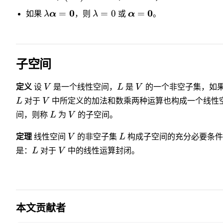
0
0
=
=
0
=
如果
λ
α
，则
λ
或
α
。
子空间
定义
设
V
是一个线性空间，
L
是
V
的一个非空子集，如
L
对于
V
中所定义的加法和数乘两种运算也构成一个线性
间，则称
L
为
V
的子空间。
定理
线性空间
V
的非空子集
L
构成子空间的充分必要条
是：
L
对于
V
中的线性运算封闭。
本文贡献者