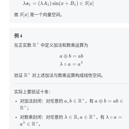
=
(
)
sin
(
+
)
∈
[
]
λ
s
λ
A
x
B
S
x
1
1
1
[
]
故
S
x
是一个向量空间。
例 4
R
+
在正实数
中定义加法和数乘运算为
⊕
=
a
b
ab
λ
∘
=
λ
a
a
R
+
验证
对上述加法与数乘运算构成线性空间。
实际上要验证十条：
R
+
,
∈
⊕
=
∈
对加法封闭：对任意的
a
b
，有
a
b
ab
R
+
；
R
R
+
∈
,
∈
∘
=
对数乘封闭：对任意的
λ
a
，有
λ
a
R
+
∈
λ
a
。