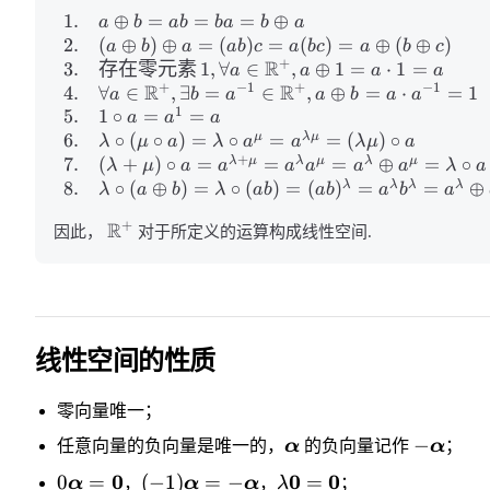
1.
⊕
=
=
=
⊕
a
b
ab
ba
b
a
2.
(
⊕
)
⊕
=
(
)
=
(
)
=
⊕
(
⊕
)
a
b
a
ab
c
a
b
c
a
b
c
R
+
3.
存在零元素
1
,
∀
∈
,
⊕
1
=
⋅
1
=
a
a
a
a
R
R
+
−
1
+
−
1
4.
∀
∈
,
∃
=
∈
,
⊕
=
⋅
=
1
a
b
a
a
b
a
a
1
5.
1
∘
=
=
a
a
a
6.
∘
(
∘
)
=
∘
=
=
(
)
∘
μ
λ
μ
λ
μ
a
λ
a
a
λ
μ
a
+
7.
(
+
)
∘
=
=
=
⊕
=
∘
λ
μ
λ
μ
λ
μ
λ
μ
a
a
a
a
a
a
λ
a
8.
∘
(
⊕
)
=
∘
(
)
=
(
)
=
=
⊕
λ
λ
λ
λ
λ
a
b
λ
ab
ab
a
b
a
R
+
因此，
对于所定义的运算构成线性空间.
线性空间的性质
零向量唯一；
−
任意向量的负向量是唯一的，
α
的负向量记作
α
；
0
0
0
0
=
(
−
1
)
=
−
=
α
，
α
α
，
λ
；