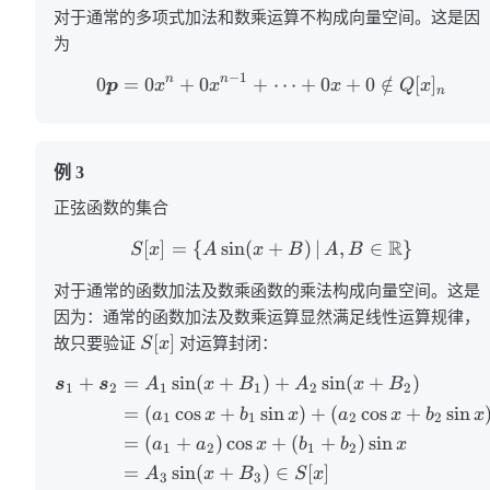
对于通常的多项式加法和数乘运算不构成向量空间。这是因
为
−
1
n
n
0
=
0
+
0
+
⋯
+
0
+
0
∈
/
[
]
p
x
x
x
Q
x
n
例 3
正弦函数的集合
R
[
]
=
{
sin
(
+
)
∣
,
∈
}
S
x
A
x
B
A
B
对于通常的函数加法及数乘函数的乘法构成向量空间。这是
因为：通常的函数加法及数乘运算显然满足线性运算规律，
[
]
故只要验证
S
x
对运算封闭：
+
=
sin
(
+
)
+
sin
(
+
)
s
s
A
x
B
A
x
B
1
2
1
1
2
2
=
(
cos
+
sin
)
+
(
cos
+
sin
a
x
b
x
a
x
b
x
1
1
2
2
=
(
+
)
cos
+
(
+
)
sin
a
a
x
b
b
x
1
2
1
2
=
sin
(
+
)
∈
[
]
A
x
B
S
x
3
3