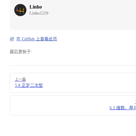
Linho
Linho1219
在 GitHub 上查看此页
最后更新于:
Pager
上一篇
5.8 正定二次型
6.2 维数、