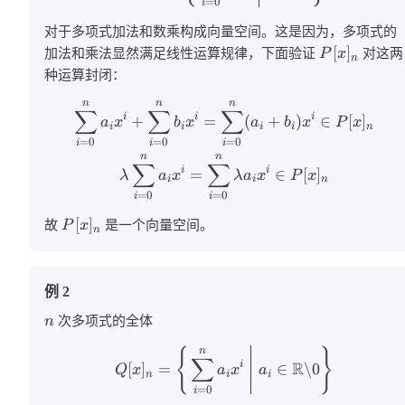
=
0
i
对于多项式加法和数乘构成向量空间。这是因为，多项式的
[
]
加法和乘法显然满足线性运算规律，下面验证
P
x
对这两
n
种运算封闭：
n
n
n
∑
∑
∑
i
i
i
+
=
(
+
)
∈
[
]
a
x
b
x
a
b
x
P
x
i
i
i
i
n
=
0
=
0
=
0
i
i
i
n
n
∑
∑
i
i
=
∈
[
]
λ
a
x
λ
a
x
P
x
i
i
n
=
0
=
0
i
i
[
]
故
P
x
是一个向量空间。
n
例 2
n
次多项式的全体
{
}
n
∑
R
i
[
]
=
∈
\0
Q
x
a
x
a
n
i
i
=
0
i