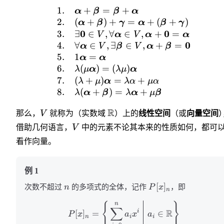
1.
+
=
+
α
β
β
α
2.
(
+
)
+
=
+
(
+
)
α
β
γ
α
β
γ
0
0
3.
∃
∈
,
∀
∈
,
+
=
V
α
V
α
α
0
4.
∀
∈
,
∃
∈
,
+
=
α
V
β
V
α
β
5.
1
=
α
α
6.
(
)
=
(
)
λ
μ
α
λ
μ
α
7.
(
+
)
=
+
λ
μ
α
λ
α
μα
8.
(
+
)
=
+
λ
α
β
λ
α
μ
β
R
那么，
V
就称为（实数域
）上的
线性空间
（或
向量空间
借助几何语言，
V
中的元素不论其本来的性质如何，都可
看作向量。
例 1
[
]
次数不超过
n
的多项式的全体，记作
P
x
，即
n
{
}
n
∑
R
i
[
]
=
∈
P
x
a
x
a
n
i
i