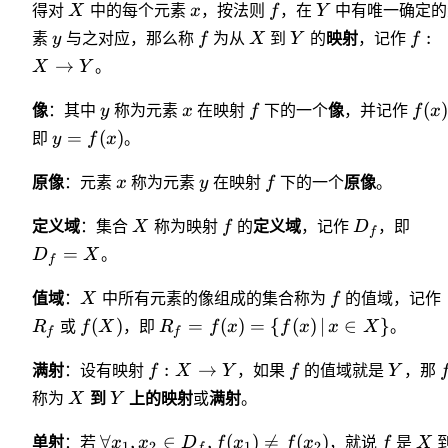
得对
X
中的每个元素
x
，按法则
f
，在
Y
中有唯一确定的
:
素
y
与之对应，那么称
f
为从
X
到
Y
的
映射
，记作
f
→
X
Y
。
(
)
像
：其中
y
称为元素
x
在映射
f
下的一个
像
，并记作
f
x
=
(
)
即
y
f
x
。
原像
：元素
x
称为元素
y
在映射
f
下的一个
原像
。
定义域
：集合
X
称为映射
f
的
定义域
，记作
D
，即
f
=
D
X
。
f
值域
：
X
中所有元素的像组成的集合称为
f
的值域，记作
(
)
=
(
)
=
{
(
)
∣
∈
}
R
或
f
X
，即
R
f
x
f
x
x
X
。
f
f
:
→
满射
：设有映射
f
X
Y
，如果
f
的值域就是
Y
，那
称为
X
到
Y
上的映射
或
满射
。
∀
,
∈
,
(
)

=
(
)
单射
：若
x
x
D
f
x
f
x
，就说
f
是
X
1
2
1
2
f