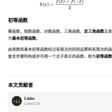
(
)
+
(
−
)
f
x
f
x
(
)
=
h
x
2
初等函数
幂函数，指数函数，对数函数，三角函数，
反三角函数
五类
为
基本初等函数
。
由常数和基本初等函数经过有限次的四则运算和有限次的函
复合步骤所构成并可用一个式子表示的函数，称为
初等函数
本文贡献者
Linho
Linho1219