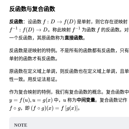
反函数与复合函数
:
→
(
)
反函数
：设函数
f
D
f
D
是单射，则它存在逆映射
−
1
−
1
:
(
)
→
f
f
D
D
。称此映射
f
为函数
f
的反函数。对
一个反函数，其原函数称为
直接函数
。
反函数是逆映射的特例。不是所有的函数都有反函数，只有
单射的函数才有反函数。
原函数在定义域上单调，则反函数也在定义域上单调，且单
性一致。用反证法易证。
作为复合映射的特例，我们有复合函数的概念。复合函数中
=
(
)
,
=
(
)
y
f
u
u
g
x
中，
u
称为
中间变量
。复合函数记作
∘
(
∘
)
(
)
=
[
(
)
]
f
g
，即
f
g
x
f
g
x
。
NOTE