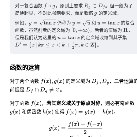
∘
⊂
对于复合函数
f
g
，原则上要求
R
D
。但一般为了
g
f
简便起见，不对此强制要求，而是收缩
g
的定义域。
=
tan
=
=
tan
例如，
y
x
仍称为
y
u
和
u
x
的复合
R
[
0
,
+
∞
)
函数，虽然前者的定义域为
，后者的值域为
，
=
tan
但是我们认为这里的
u
x
的定义域收缩到其子集
1
′
Z
=
{
∣
≤
<
+
,
∈
}
D
x
k
π
x
k
π
k
。
2
函数的运算
(
)
,
(
)
,
对于两个函数
f
x
g
x
的定义域为
D
D
，二者运算
f
g
∅
∩

=
前提是
D
D
。
f
g
(
)
对于函数
f
x
，
若其定义域关于原点对称
，则必有奇函数
(
)
(
)
(
)
=
(
)
+
(
)
g
x
和偶函数
h
x
使得
f
x
g
x
h
x
。
(
)
−
(
−
)
f
x
f
x
(
)
=
g
x
2