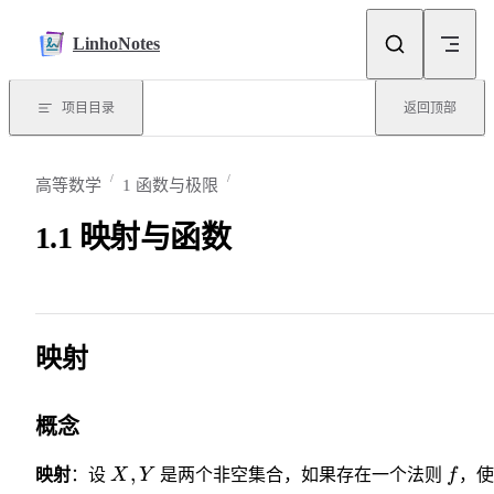
Skip to content
LinhoNotes
项目目录
返回顶部
高等数学
1 函数与极限
1.1 映射与函数
映射
概念
,
映射
：设
X
Y
是两个非空集合，如果存在一个法则
f
，