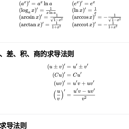
′
′
x
x
x
x
(
)
=
ln
(
)
=
a
a
a
e
e
1
1
′
′
(
lo
g
)
=
(
ln
)
=
x
x
l
n
a
x
a
x
1
1
′
′
(
arcsin
)
=
(
arccos
)
=
−
x
x
2
2
1
−
1
−
x
x
1
1
′
′
(
arctan
)
=
(
arccot
)
=
−
x
x
2
2
1
+
1
+
x
x
、差、积、商的求导法则
′
′
′
(
±
)
=
±
u
v
u
v
′
′
(
)
=
C
u
C
u
′
′
′
(
)
=
+
uv
u
v
u
v
′
′
−
′
u
u
v
u
v
(
)
=
2
v
v
求导法则