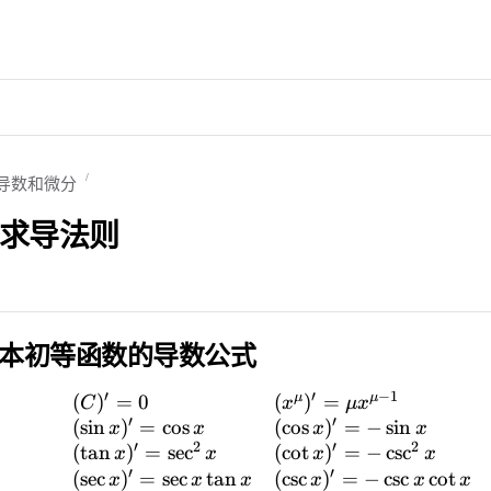
 导数和微分
函数求导法则
本初等函数的导数公式
′
′
−
1
μ
μ
(
)
=
0
(
)
=
C
x
μ
x
′
′
(
sin
)
=
cos
(
cos
)
=
−
sin
x
x
x
x
′
2
′
2
(
tan
)
=
sec
(
cot
)
=
−
csc
x
x
x
x
′
′
(
sec
)
=
sec
tan
(
csc
)
=
−
csc
cot
x
x
x
x
x
x