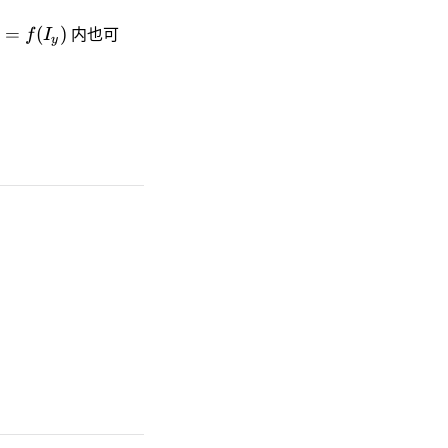
=
(
)
f
I
内也可
y