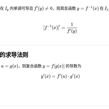
′
−
1
(
)

=
0
=
(
)
在
I
内单调可导且
f
y
，则其反函数
y
f
x
在
I
y
x
1
−
1
′
[
(
)
]
=
f
x
′
(
)
f
y
的求导法则
,
=
(
)
=
[
(
)]
u
g
x
，则复合函数
y
f
g
x
的导数为
′
′
′
(
)
=
(
)
⋅
(
)
y
x
f
u
g
x