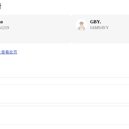
者
ho
GBY.
o1219
IAMNAVY
b 上查看此页