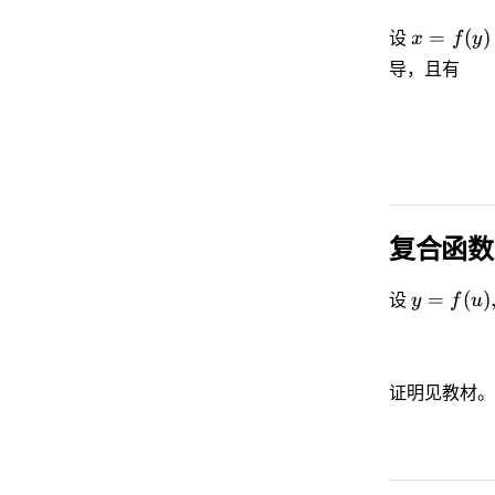
=
(
)
设
x
f
y
导，且有
复合函数
=
(
)
设
y
f
u
证明见教材。